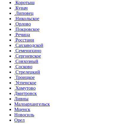
Коротыш
Кунач
Липовец
Никольское
Орлово
Покровское
Речица
Росстани
Сахзаводской
Семенихино
Сергиевское
Совхозный
Сосково
Стрелецкий
Троицкое
Успенское
Хомутово
Дмитровск
Ливны
Малоархангельск
Мценск
Новосиль
Орел