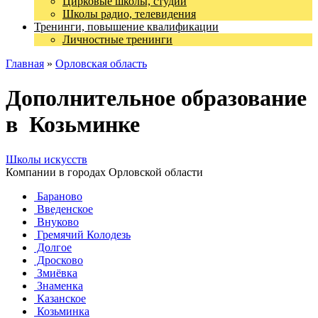
Цирковые школы, студии
Школы радио, телевидения
Тренинги, повышение квалификации
Личностные тренинги
Главная
»
Орловская область
Дополнительное образование
в Козьминке
Школы искусств
Компании в городах Орловской области
Бараново
Введенское
Внуково
Гремячий Колодезь
Долгое
Дросково
Змиёвка
Знаменка
Казанское
Козьминка