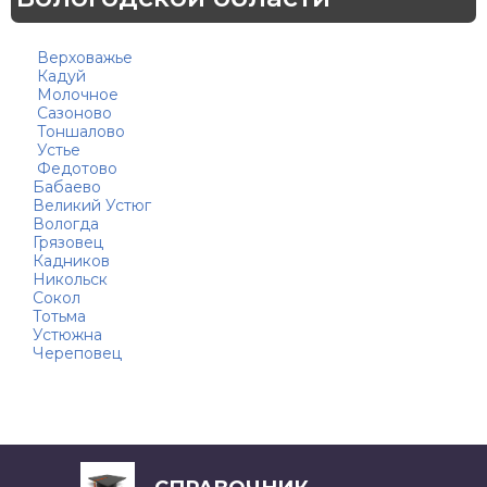
Верховажье
Кадуй
Молочное
Сазоново
Тоншалово
Устье
Федотово
Бабаево
Великий Устюг
Вологда
Грязовец
Кадников
Никольск
Сокол
Тотьма
Устюжна
Череповец