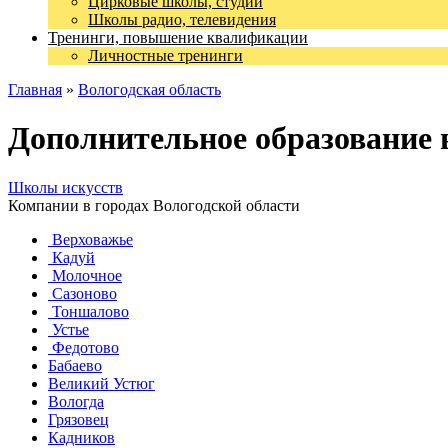
Цирковые школы, студии
Школы радио, телевидения
Тренинги, повышение квалификации
Личностные тренинги
Главная
»
Вологодская область
Дополнительное образование 
Школы искусств
Компании в городах Вологодской области
Верховажье
Кадуй
Молочное
Сазоново
Тоншалово
Устье
Федотово
Бабаево
Великий Устюг
Вологда
Грязовец
Кадников