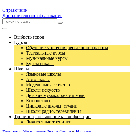
Справочник
Дополнительное образование
Выбрать город
Курсы
Обучение мастеров для салонов красоты
Театральные курсы
Музыкальные курсы
Курсы вокала
Школы
Языковые школы
Автошколы
Модельные агентства
Школы искусств
Детские музыкальные школы
Киношколы
Цирковые школы, студии
Школы радио, телевидения
Тренинги, повышение квалификации
Личностные тренинги
Главная
»
Удмуртская Республика
»
Ижевск