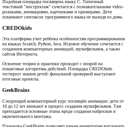
Подобная площадка посвящена языку C. Типичный
текстовый "инструктаж" сочетается с познавательными video-
роликами, анимациями, картинками и примерами. Дети
осваивают синтаксис программного языка не выходя из дома.
CREDOkids
Эта платформа учит ребёнка особенностям программирования
на языках Scratch, Python, Java. Игровое обучение сочетается с
созданием компьютерных анимаций, мультфильмов, а также
сайтов Интернета.
Освоение теории и практики проходит с опорой на
пошаговые алгоритмы действий. Площадка CREDOkids
тестирует знания детей: финальной проверкой выступают
итоговые проекты.
GeekBrains
Следующий компьютерный курс посвящён анимации: дети от
10 до 12 лет вникают в процесс создания мультфильмов. Там
преподаются основные этапы вроде создания набросков и
окончательного монтажа.
Площадка GeekBrains позволяет юным аниматорам воплощать