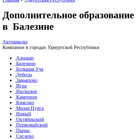
Дополнительное образование
в Балезине
Автошколы
Компании в городах Удмуртской Республики
Алнаши
Балезино
Большая Уча
Дебесы
Завьялово
Игра
Июльское
Каменное
Киясово
Малая Пурга
Новый
Октябрьский
Первомайский
Пычас
Сигаево