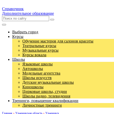
Справочник
Дополнительное образование
Выбрать город
Курсы
Обучение мастеров для салонов красоты
Театральные курсы
Музыкальные курсы
Курсы вокала
Школы
Языковые школы
Автошколы
Модельные агентства
Школы искусств
Детские музыкальные школы
Киношколы
Цирковые школы, студии
Школы радио, телевидения
Тренинги, повышение квалификации
Личностные тренинги
Главная
»
Ульяновская область
»
Ульяновск