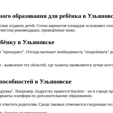
ого образования для ребёнка в Ульянов
лучше отдавать детей. Сотни вариантов площадок осложняют со
уместны рекомендации, приведённые ниже.
ебёнку в Ульяновске
ия "пропадают". Отсюда вытекает необходимость "попробовать"
- выявление тех областей, где таланты проявляются лучше всего
способностей в Ульяновске
кружка". Например, подростку нравится боулинг - но в городе 
варианты платформ по дополнительному образованию.
ет ответить родителям. Среди таковых отмечаются следующие по
ёр, близких родственников).