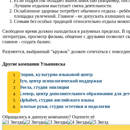
Если подросток обладает выносливостью (например, посл
Лучшим отдыхом выступает смена деятельности.
Ослабленное здоровье потребует обычного отдыха - ребё
площадка увлечений. Главное - не допускать излишних н
Семьям без особых традиций относительно отдыха можно 
Свободное время должно находиться в разумных пределах. В пр
литературы, просмотр фильма, общение с друзьями позволит ско
главное - создать баланс.
Разумеется, выбранный "кружок" должен сочетаться с повседн
Другие компании Ульяновска
Глория, культурно-языковой центр
Луч, центр психологической поддержки
Пчела, студия эпиляции
Клевер, центр дополнительного образования для дет
Alphabet, студия английского языка
Золотые руки, студия эстетики и подологии
Обращались в данную компанию? Оцените её