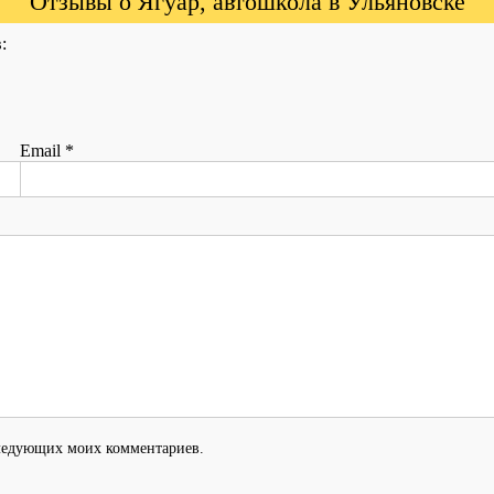
Отзывы о Ягуар, автошкола в Ульяновске
:
Email
*
оследующих моих комментариев.