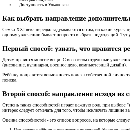
Доступность в Ульяновске
Как выбрать направление дополнительн
Семьи XXI века нередко задумываются о том, на какие курсы 
одному увлечению бывает непросто выбрать подходящий. Тут 
Первый способ: узнать, что нравится р
Детям нравятся многие вещи. С возрастом отдельные увлечен
(рисование, кулинария, военное дело, компьютерный дизайн).
Ребёнку понравится возможность поиска собственной личности 
поиска.
Второй способ: направление исходя из 
Степень таких способностей играет важную роль при выборе "
интерес следует отмечать для того, чтобы исключать лишние 
Оценка способностей - это список вопросов, на которые следу
Что делает ребёнок в отсутствие родителей (братьев, сест