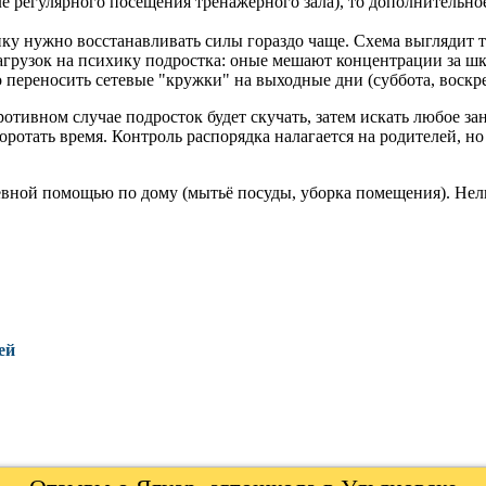
е регулярного посещения тренажёрного зала), то дополнительно
нку нужно восстанавливать силы гораздо чаще. Схема выглядит т
агрузок на психику подростка: оные мешают концентрации за шк
переносить сетевые "кружки" на выходные дни (суббота, воскре
отивном случае подросток будет скучать, затем искать любое за
ротать время. Контроль распорядка налагается на родителей, но
евной помощью по дому (мытьё посуды, уборка помещения). Нел
ей