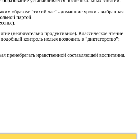
е образование устанавливается после школьных занятий.
аким образом: "тихий час" - домашние уроки - выбранная
ольной партой.
сенье).
нятие (необязательно продуктивное). Классическое чтение
 подобный контроль нельзя возводить в "диктаторство":
ьзя пренебрегать нравственной составляющей воспитания.