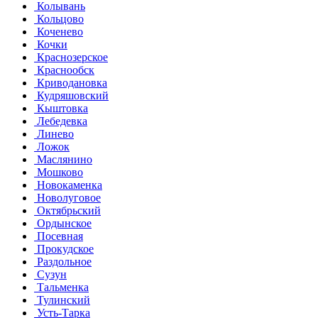
Колывань
Кольцово
Коченево
Кочки
Краснозерское
Краснообск
Криводановка
Кудряшовский
Кыштовка
Лебедевка
Линево
Ложок
Маслянино
Мошково
Новокаменка
Новолуговое
Октябрьский
Ордынское
Посевная
Прокудское
Раздольное
Сузун
Тальменка
Тулинский
Усть-Тарка