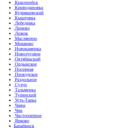
Краснообск
Криводановка
Кудряшовский
Кыштовка
Лебедевка
Линево
Ложок
Маслянино
Мошково
Новокаменка
Новолуговое
Октябрьский
Ордынское
Посевная
Прокудское
Раздольное
Сузун
Тальменка
Тулинский
Усть-Тарка
Чаны
Чик
Чистоозерное
Ярково
Барабинск