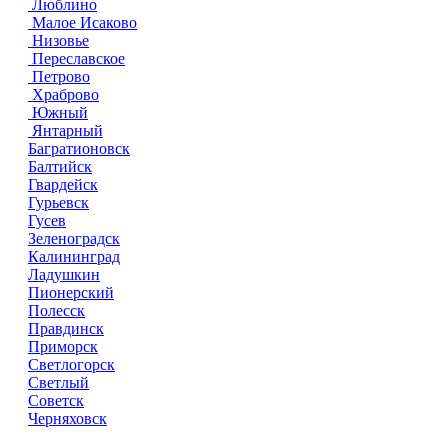
Люблино
Малое Исаково
Низовье
Переславское
Петрово
Храброво
Южный
Янтарный
Багратионовск
Балтийск
Гвардейск
Гурьевск
Гусев
Зеленоградск
Калининград
Ладушкин
Пионерский
Полесск
Правдинск
Приморск
Светлогорск
Светлый
Советск
Черняховск