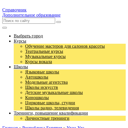
Справочник
Дополнительное образование
Выбрать город
Курсы
Обучение мастеров для салонов красоты
Театральные курсы
Музыкальные курсы
Курсы вокала
Школы
Языковые школы
Автошколы
Модельные агентства
Школы искусств
Детские музыкальные школы
Киношколы
Цирковые школы, студии
Школы радио, телевидения
Тренинги, повышение квалификации
Личностные тренинги
Главная
»
Республика Бурятия
»
Улан-Удэ