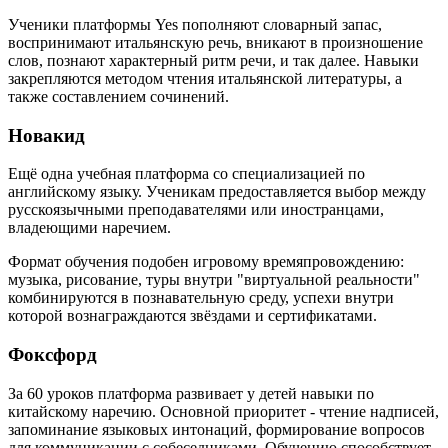
Ученики платформы Yes пополняют словарный запас,
воспринимают итальянскую речь, вникают в произношение
слов, познают характерный ритм речи, и так далее. Навыки
закрепляются методом чтения итальянской литературы, а
также составлением сочинений.
Новакид
Ещё одна учебная платформа со специализацией по
английскому языку. Ученикам предоставляется выбор между
русскоязычными преподавателями или иностранцами,
владеющими наречием.
Формат обучения подобен игровому времяпровождению:
музыка, рисование, туры внутри "виртуальной реальности"
комбинируются в познавательную среду, успехи внутри
которой вознаграждаются звёздами и сертификатами.
Фоксфорд
За 60 уроков платформа развивает у детей навыки по
китайскому наречию. Основной приоритет - чтение надписей,
запоминание языковых интонаций, формирование вопросов
для коммуникации с собеседниками. Обучению способствует