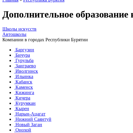
Дополнительное образование
Школы искусств
Автошколы
Компании в городах Республики Бурятии
Баргузин
Бичура
Гурульба
Заиграево
Иволгинск
Ильинка
Кабанск
Каменск
Кижинга
Кичера
Курумкан
Кырен
Нарын-Ацагат
Нижний Саянтуй
Новый Заган
Онохой