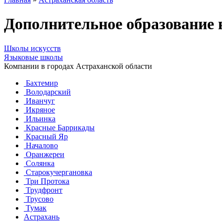
Дополнительное образование 
Школы искусств
Языковые школы
Компании в городах Астраханской области
Бахтемир
Володарский
Иванчуг
Икряное
Ильинка
Красные Баррикады
Красный Яр
Началово
Оранжереи
Солянка
Старокучергановка
Три Протока
Трудфронт
Трусово
Тумак
Астрахань