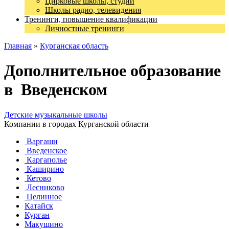
Цирковые школы, студии
Школы радио, телевидения
Тренинги, повышение квалификации
Личностные тренинги
Главная
»
Курганская область
Дополнительное образование
в Введенском
Детские музыкальные школы
Компании в городах Курганской области
Варгаши
Введенское
Каргаполье
Каширино
Кетово
Лесниково
Целинное
Катайск
Курган
Макушино