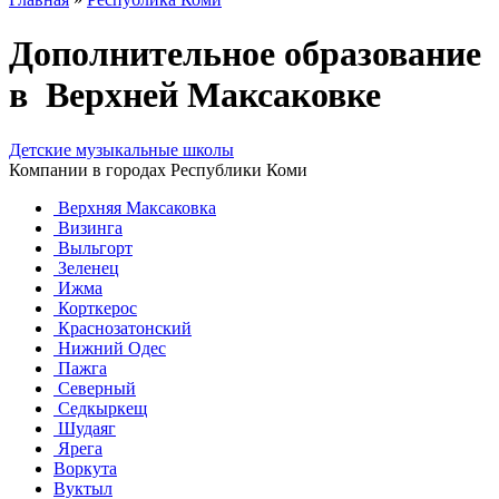
Дополнительное образование
в Верхней Максаковке
Детские музыкальные школы
Компании в городах Республики Коми
Верхняя Максаковка
Визинга
Выльгорт
Зеленец
Ижма
Корткерос
Краснозатонский
Нижний Одес
Пажга
Северный
Седкыркещ
Шудаяг
Ярега
Воркута
Вуктыл