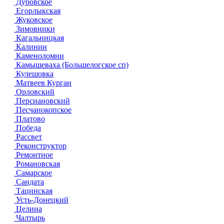
Дубовское
Егорлыкская
Жуковское
Зимовники
Кагальницкая
Калинин
Каменоломни
Камышеваха (Большелогское сп)
Кулешовка
Матвеев Курган
Орловский
Персиановский
Песчанокопское
Платово
Победа
Рассвет
Реконструктор
Ремонтное
Романовская
Самарское
Сандата
Тацинская
Усть-Донецкий
Целина
Чалтырь