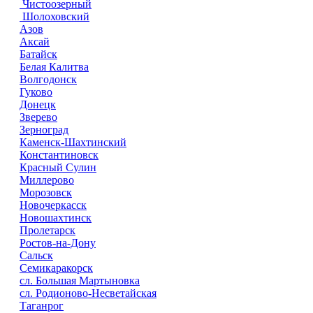
Чистоозерный
Шолоховский
Азов
Аксай
Батайск
Белая Калитва
Волгодонск
Гуково
Донецк
Зверево
Зерноград
Каменск-Шахтинский
Константиновск
Красный Сулин
Миллерово
Морозовск
Новочеркасск
Новошахтинск
Пролетарск
Ростов-на-Дону
Сальск
Семикаракорск
сл. Большая Мартыновка
сл. Родионово-Несветайская
Таганрог