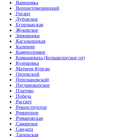
Вареновка
Верхнетемерницкий
Гигант
Дубовское
Егорлыкская
Жуковское
Зимовники
Кагальницкая
Калинин
Каменоломни
Камышеваха (Большелогское сп)
Кулешовка
Матвеев Курган
Орловский
Персиановский
Песчанокопское
Платово
Победа
Рассвет
Реконструктор
Ремонтное
Романовская
Самарское
Сандата
Тацинская