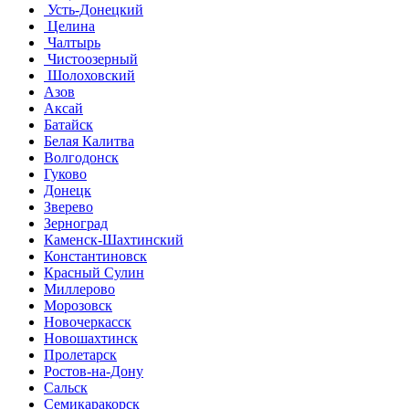
Усть-Донецкий
Целина
Чалтырь
Чистоозерный
Шолоховский
Азов
Аксай
Батайск
Белая Калитва
Волгодонск
Гуково
Донецк
Зверево
Зерноград
Каменск-Шахтинский
Константиновск
Красный Сулин
Миллерово
Морозовск
Новочеркасск
Новошахтинск
Пролетарск
Ростов-на-Дону
Сальск
Семикаракорск