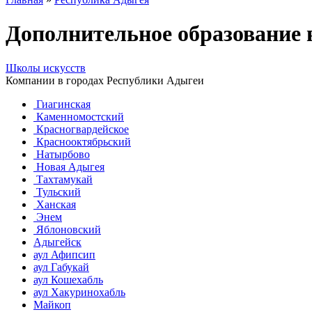
Дополнительное образование
Школы искусств
Компании в городах Республики Адыгеи
Гиагинская
Каменномостский
Красногвардейское
Краснооктябрьский
Натырбово
Новая Адыгея
Тахтамукай
Тульский
Ханская
Энем
Яблоновский
Адыгейск
аул Афипсип
аул Габукай
аул Кошехабль
аул Хакуринохабль
Майкоп