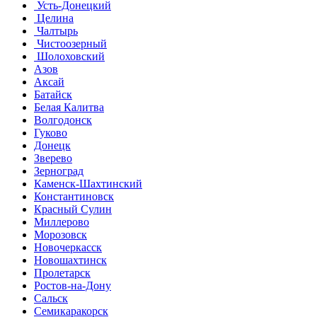
Усть-Донецкий
Целина
Чалтырь
Чистоозерный
Шолоховский
Азов
Аксай
Батайск
Белая Калитва
Волгодонск
Гуково
Донецк
Зверево
Зерноград
Каменск-Шахтинский
Константиновск
Красный Сулин
Миллерово
Морозовск
Новочеркасск
Новошахтинск
Пролетарск
Ростов-на-Дону
Сальск
Семикаракорск