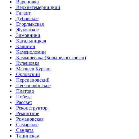
Вареновка
Верхнетемерницкий
Гигант
Дубовское
Егорлыкская
Жуковское
Зимовники
Кагальницкая
Калинин
Каменоломни
Камышеваха (Большелогское сп)
Кулешовка
Матвеев Курган
Орловский
Персиановский
Песчанокопское
Платово
Победа
Рассвет
Реконструктор
Ремонтное
Романовская
Самарское
Сандата
Тацинская