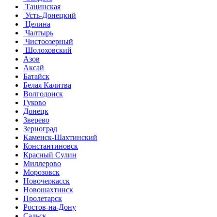
Тацинская
Усть-Донецкий
Целина
Чалтырь
Чистоозерный
Шолоховский
Азов
Аксай
Батайск
Белая Калитва
Волгодонск
Гуково
Донецк
Зверево
Зерноград
Каменск-Шахтинский
Константиновск
Красный Сулин
Миллерово
Морозовск
Новочеркасск
Новошахтинск
Пролетарск
Ростов-на-Дону
Сальск