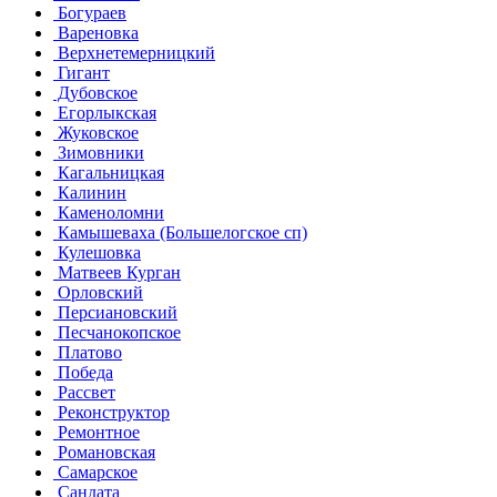
Богураев
Вареновка
Верхнетемерницкий
Гигант
Дубовское
Егорлыкская
Жуковское
Зимовники
Кагальницкая
Калинин
Каменоломни
Камышеваха (Большелогское сп)
Кулешовка
Матвеев Курган
Орловский
Персиановский
Песчанокопское
Платово
Победа
Рассвет
Реконструктор
Ремонтное
Романовская
Самарское
Сандата