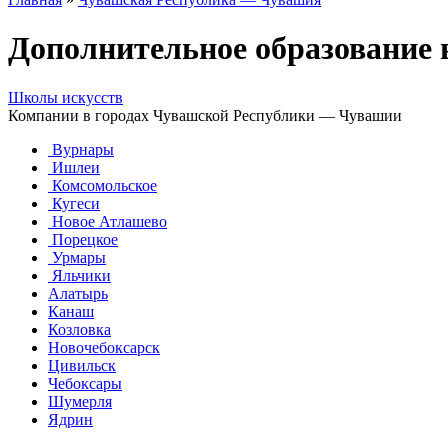
Дополнительное образование 
Школы искусств
Компании в городах Чувашской Республики — Чувашии
Вурнары
Ишлеи
Комсомольское
Кугеси
Новое Атлашево
Порецкое
Урмары
Яльчики
Алатырь
Канаш
Козловка
Новочебоксарск
Цивильск
Чебоксары
Шумерля
Ядрин