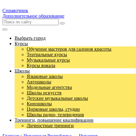
Справочник
Дополнительное образование
Выбрать город
Курсы
Обучение мастеров для салонов красоты
Театральные курсы
Музыкальные курсы
Курсы вокала
Школы
Языковые школы
Автошколы
Модельные агентства
Школы искусств
Детские музыкальные школы
Киношколы
Цирковые школы, студии
Школы радио, телевидения
Тренинги, повышение квалификации
Личностные тренинги
Главная
»
Чувашская Республика — Чувашия