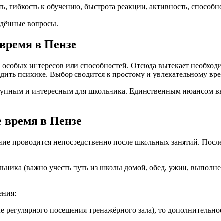
ь, гибкость к обучению, быстрота реакции, активность, способн
едённые вопросы.
 время в Пензе
з особых интересов или способностей. Отсюда вытекает необходи
едить психике. Выбор сводится к простому и увлекательному в
ступным и интересным для школьника. Единственным нюансом в
 время в Пензе
ние проводится непосредственно после школьных занятий. После
льника (важно учесть путь из школы домой, обед, ужин, выпол
ения:
е регулярного посещения тренажёрного зала), то дополнительно