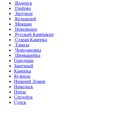
Вадинск
Грабово
Засечное
Колышлей
Мокшан
Неверкино
Русский Камешкир
Старая Каменка
Тамала
Чемодановка
Шемышейка
Городище
Заречный
Каменка
Кузнецк
Нижний Ломов
Никольск
Пенза
Сердобск
Сурск