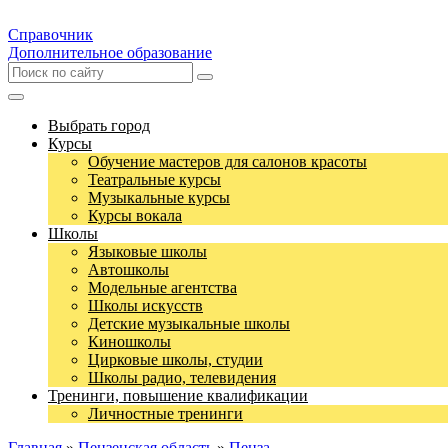
Справочник
Дополнительное образование
Выбрать город
Курсы
Обучение мастеров для салонов красоты
Театральные курсы
Музыкальные курсы
Курсы вокала
Школы
Языковые школы
Автошколы
Модельные агентства
Школы искусств
Детские музыкальные школы
Киношколы
Цирковые школы, студии
Школы радио, телевидения
Тренинги, повышение квалификации
Личностные тренинги
Главная
»
Пензенская область
»
Пенза