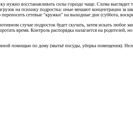
нку нужно восстанавливать силы гораздо чаще. Схема выглядит т
агрузок на психику подростка: оные мешают концентрации за шк
переносить сетевые "кружки" на выходные дни (суббота, воскре
отивном случае подросток будет скучать, затем искать любое за
ротать время. Контроль распорядка налагается на родителей, но
евной помощью по дому (мытьё посуды, уборка помещения). Нел