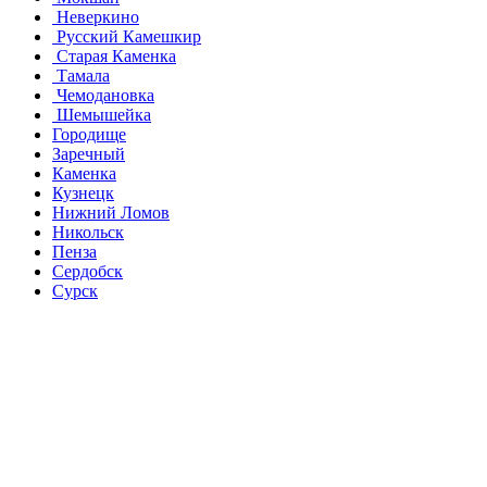
Неверкино
Русский Камешкир
Старая Каменка
Тамала
Чемодановка
Шемышейка
Городище
Заречный
Каменка
Кузнецк
Нижний Ломов
Никольск
Пенза
Сердобск
Сурск