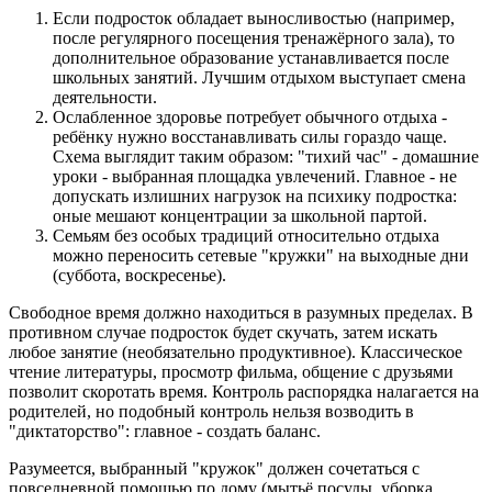
Если подросток обладает выносливостью (например,
после регулярного посещения тренажёрного зала), то
дополнительное образование устанавливается после
школьных занятий. Лучшим отдыхом выступает смена
деятельности.
Ослабленное здоровье потребует обычного отдыха -
ребёнку нужно восстанавливать силы гораздо чаще.
Схема выглядит таким образом: "тихий час" - домашние
уроки - выбранная площадка увлечений. Главное - не
допускать излишних нагрузок на психику подростка:
оные мешают концентрации за школьной партой.
Семьям без особых традиций относительно отдыха
можно переносить сетевые "кружки" на выходные дни
(суббота, воскресенье).
Свободное время должно находиться в разумных пределах. В
противном случае подросток будет скучать, затем искать
любое занятие (необязательно продуктивное). Классическое
чтение литературы, просмотр фильма, общение с друзьями
позволит скоротать время. Контроль распорядка налагается на
родителей, но подобный контроль нельзя возводить в
"диктаторство": главное - создать баланс.
Разумеется, выбранный "кружок" должен сочетаться с
повседневной помощью по дому (мытьё посуды, уборка