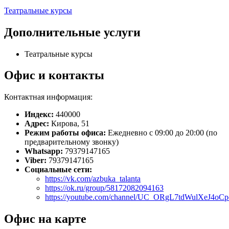
Театральные курсы
Дополнительные услуги
Театральные курсы
Офис и контакты
Контактная информация:
Индекс:
440000
Адрес:
Кирова, 51
Режим работы офиса:
Ежедневно с 09:00 до 20:00 (по
предварительному звонку)
Whatsapp:
79379147165
Viber:
79379147165
Социальные сети:
https://vk.com/azbuka_talanta
https://ok.ru/group/58172082094163
https://youtube.com/channel/UC_ORgL7tdWulXeJ4oC
Офис на карте