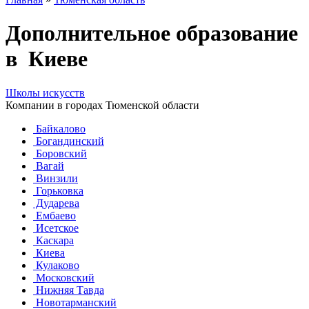
Дополнительное образование
в Киеве
Школы искусств
Компании в городах Тюменской области
Байкалово
Богандинский
Боровский
Вагай
Винзили
Горьковка
Дударева
Ембаево
Исетское
Каскара
Киева
Кулаково
Московский
Нижняя Тавда
Новотарманский