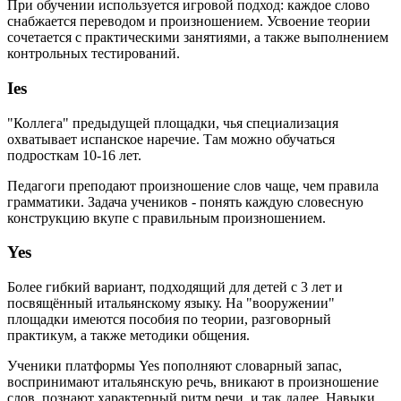
При обучении используется игровой подход: каждое слово
снабжается переводом и произношением. Усвоение теории
сочетается с практическими занятиями, а также выполнением
контрольных тестирований.
Ies
"Коллега" предыдущей площадки, чья специализация
охватывает испанское наречие. Там можно обучаться
подросткам 10-16 лет.
Педагоги преподают произношение слов чаще, чем правила
грамматики. Задача учеников - понять каждую словесную
конструкцию вкупе с правильным произношением.
Yes
Более гибкий вариант, подходящий для детей с 3 лет и
посвящённый итальянскому языку. На "вооружении"
площадки имеются пособия по теории, разговорный
практикум, а также методики общения.
Ученики платформы Yes пополняют словарный запас,
воспринимают итальянскую речь, вникают в произношение
слов, познают характерный ритм речи, и так далее. Навыки