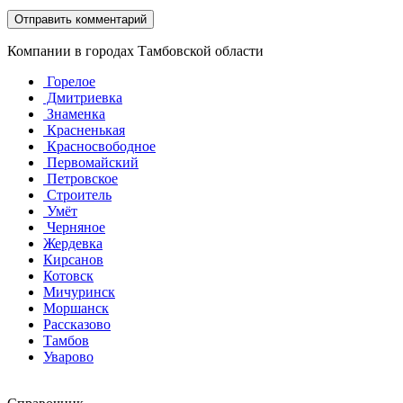
Компании в городах Тамбовской области
Горелое
Дмитриевка
Знаменка
Красненькая
Красносвободное
Первомайский
Петровское
Строитель
Умёт
Черняное
Жердевка
Кирсанов
Котовск
Мичуринск
Моршанск
Рассказово
Тамбов
Уварово