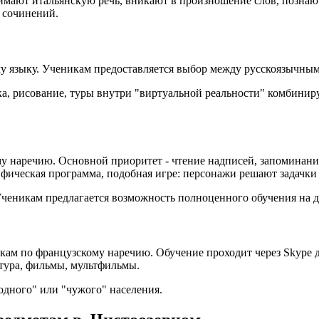
мают итальянскую речь, вникают в произношение слов, познают 
 сочинений.
му языку. Ученикам предоставляется выбор между русскоязычн
, рисование, туры внутри "виртуальной реальности" комбиниру
ому наречию. Основной приоритет - чтение надписей, запоминан
фическая программа, подобная игре: персонажи решают задачки
Ученикам предлагается возможность полноценного обучения на д
окам по французскому наречию. Обучение проходит через Skype
тура, фильмы, мультфильмы.
одного" или "чужого" населения.