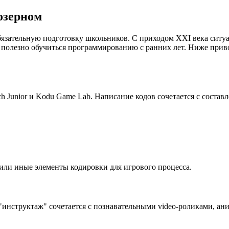
озерном
язательную подготовку школьников. С приходом XXI века ситуа
 полезно обучиться программированию с ранних лет. Ниже при
 Junior и Kodu Game Lab. Написание кодов сочетается с состав
е или иные элементы кодировки для игрового процесса.
инструктаж" сочетается с познавательными video-роликами, ан