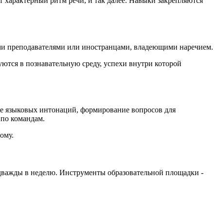
характерный ритм речи, и так далее. Навыки закрепляются
ыми преподавателями или иностранцами, владеющими наречием.
ются в познавательную среду, успехи внутри которой
ие языковых интонаций, формирование вопросов для
 по командам.
ому.
 дважды в неделю. Инструменты образовательной площадки -