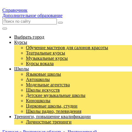
Справочник
Дополнительное образование
Выбрать город
Курсы
Обучение мастеров для салонов красоты
Театральные курсы
Музыкальные курсы
Курсы вокала
Школы
Языковые школы
Автошколы
Модельные агентства
Школы искусств
Детские музыкальные школы
Киношколы
Цирковые школы, студии
Школы радио, телевидения
Тренинги, повышение квалификации
Личностные тренинги
Главная
»
Ростовская область
»
Чистоозерный