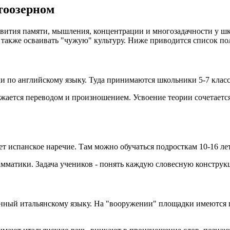
тоозерном
ития памяти, мышления, концентрации и многозадачности у шко
 а также осваивать "чужую" культуру. Ниже приводится список 
и по английскому языку. Туда принимаются школьники 5-7 класс
бжается переводом и произношением. Усвоение теории сочетаетс
 испанское наречие. Там можно обучаться подросткам 10-16 лет
амматики. Задача учеников - понять каждую словесную констру
щённый итальянскому языку. На "вооружении" площадки имеются 