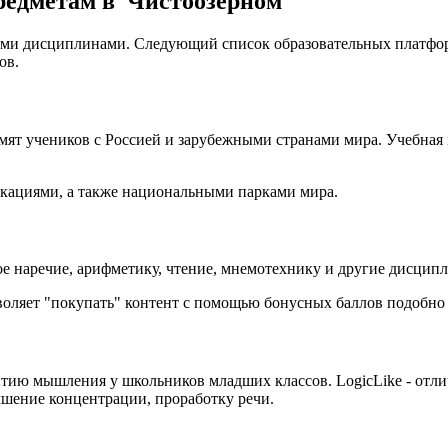
едметам в Чистоозерном
ыми дисциплинами. Следующий список образовательных платфор
ов.
мят учеников с Россией и зарубежными странами мира. Учебная 
локациями, а также национальными парками мира.
ое наречие, арифметику, чтение, мнемотехнику и другие дисцип
воляет "покупать" контент с помощью бонусных баллов подобно 
ию мышления у школьников младших классов. LogicLike - отли
чшение концентрации, проработку речи.