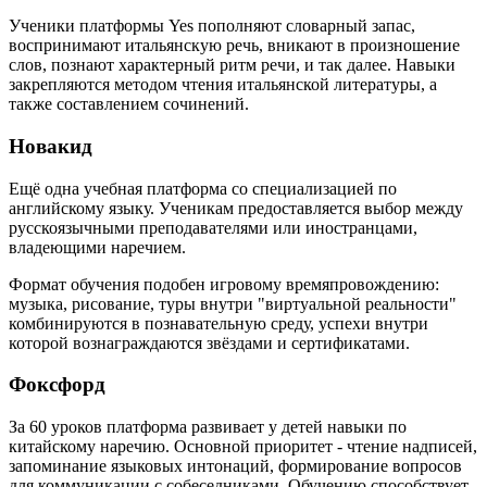
Ученики платформы Yes пополняют словарный запас,
воспринимают итальянскую речь, вникают в произношение
слов, познают характерный ритм речи, и так далее. Навыки
закрепляются методом чтения итальянской литературы, а
также составлением сочинений.
Новакид
Ещё одна учебная платформа со специализацией по
английскому языку. Ученикам предоставляется выбор между
русскоязычными преподавателями или иностранцами,
владеющими наречием.
Формат обучения подобен игровому времяпровождению:
музыка, рисование, туры внутри "виртуальной реальности"
комбинируются в познавательную среду, успехи внутри
которой вознаграждаются звёздами и сертификатами.
Фоксфорд
За 60 уроков платформа развивает у детей навыки по
китайскому наречию. Основной приоритет - чтение надписей,
запоминание языковых интонаций, формирование вопросов
для коммуникации с собеседниками. Обучению способствует