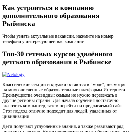
Как устроиться в компанию
дополнительного образования
Рыбинска
Чтобы узнать актуальные вакансии, нажмите на номер
телефона у интересующей вас компании
Топ-30 сетевых курсов удалённого
детского образования в Рыбинске
Классические секции и кружки остаются в "моде", несмотря
на многочисленные образовательные платформы Интернета.
Преимущества очевидны: семьям не нужно переезжать в
другие регионы страны. Для начала обучения достаточно
включить компьютер, затем перейти на предлагаемый сайт.
Этот подход отлично подходит для людей, удалённых от
цивилизации.
Дети получают углублённые знания, а также развивают ряд
полезных навыков. Ниже приводится список образовательных