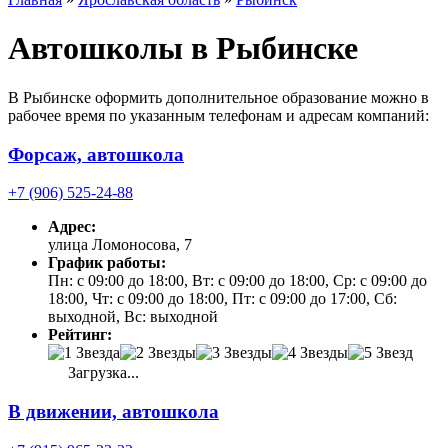
Автошколы в Рыбинске
В Рыбинске оформить дополнительное образование можно в
рабочее время по указанным телефонам и адресам компаний:
Форсаж, автошкола
+7 (906) 525-24-88
Адрес:
улица Ломоносова, 7
График работы:
Пн: с 09:00 до 18:00, Вт: с 09:00 до 18:00, Ср: с 09:00 до
18:00, Чт: с 09:00 до 18:00, Пт: с 09:00 до 17:00, Сб:
выходной, Вс: выходной
Рейтинг:
Загрузка...
В движении, автошкола