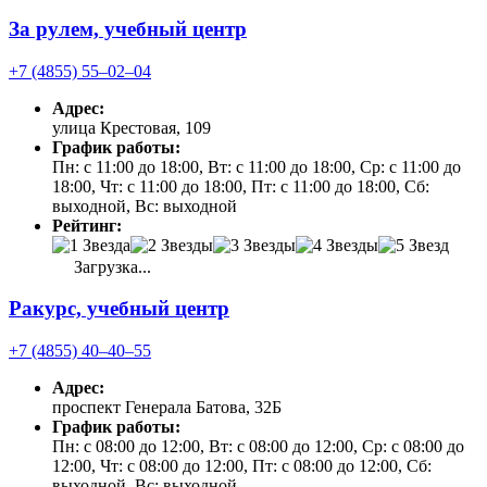
За рулем, учебный центр
+7 (4855) 55‒02‒04
Адрес:
улица Крестовая, 109
График работы:
Пн: с 11:00 до 18:00, Вт: с 11:00 до 18:00, Ср: с 11:00 до
18:00, Чт: с 11:00 до 18:00, Пт: с 11:00 до 18:00, Сб:
выходной, Вс: выходной
Рейтинг:
Загрузка...
Ракурс, учебный центр
+7 (4855) 40‒40‒55
Адрес:
проспект Генерала Батова, 32Б
График работы:
Пн: с 08:00 до 12:00, Вт: с 08:00 до 12:00, Ср: с 08:00 до
12:00, Чт: с 08:00 до 12:00, Пт: с 08:00 до 12:00, Сб:
выходной, Вс: выходной