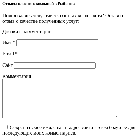
Отзывы клиентов компаний в Рыбинске
Пользовались услугами указанных выше фирм? Оставьте
отзыв о качестве полученных услуг:
Добавить комментарий
Имя
*
Email
*
Сайт
Комментарий
Сохранить моё имя, email и адрес сайта в этом браузере для
последующих моих комментариев.