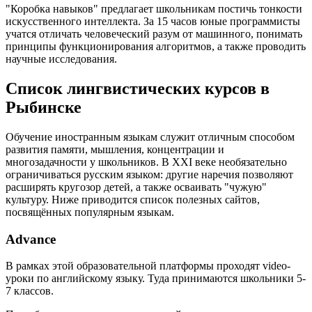
"Коробка навыков" предлагает школьникам постичь тонкости
искусственного интеллекта. За 15 часов юные программисты
учатся отличать человеческий разум от машинного, понимать
принципы функционирования алгоритмов, а также проводить
научные исследования.
Список лингвистических курсов в
Рыбинске
Обучение иностранным языкам служит отличным способом
развития памяти, мышления, концентрации и
многозадачности у школьников. В XXI веке необязательно
ограничиваться русским языком: другие наречия позволяют
расширять кругозор детей, а также осваивать "чужую"
культуру. Ниже приводится список полезных сайтов,
посвящённых популярным языкам.
Advance
В рамках этой образовательной платформы проходят video-
уроки по английскому языку. Туда принимаются школьники 5-
7 классов.