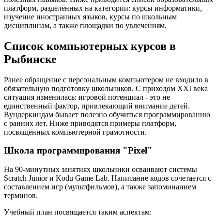
платформ, разделённых на категории: курсы информатики,
изучение иностранных языков, курсы по школьным
дисциплинам, а также площадки по увлечениям.
Список компьютерных курсов в
Рыбинске
Ранее обращение с персональным компьютером не входило в
обязательную подготовку школьников. С приходом XXI века
ситуация изменилась: игровой потенциал - это не
единственный фактор, привлекающий внимание детей.
Вундеркиндам бывает полезно обучиться программированию
с ранних лет. Ниже приводятся примеры платформ,
посвящённых компьютерной грамотности.
Школа программирования "Pixel"
На 90-минутных занятиях школьники осваивают системы
Scratch Junior и Kodu Game Lab. Написание кодов сочетается с
составлением игр (мультфильмов), а также запоминанием
терминов.
Учебный план посвящается таким аспектам: