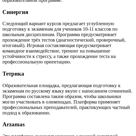
образовательной программе.
Синергия
Следующий вариант курсов предлагает углубленную
подготовку к экзаменам для учеников 10-11 классов по
школьным дисциплинам. Программа предусматривает
прохождение трёх тестов (диагностический, проверочный,
итоговый). Игровая составляющая предусматривает
командное взаимодействие, тренинг на повышение
устойчивости к стрессу, а также прохождение теста на
профессиональную ориентацию.
Тетрика
Образовательная площадка, предлагающая подготовку к
экзаменам по русскому языку вкупе с написанием сочинений.
Программа составлена таким образом, чтобы школьники
могли участвовать в олимпиадах. Платформа применяет
профессиональных преподавателей, практикующих частный
подход к образованию.
Arzamas