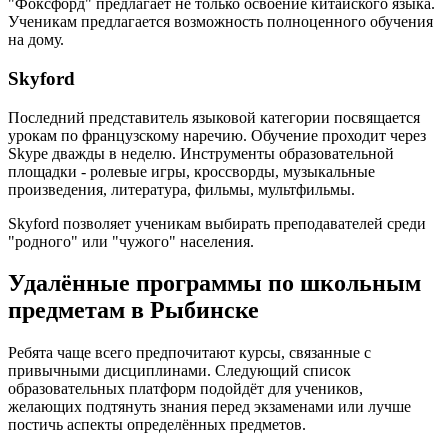
"Фоксфорд" предлагает не только освоение китайского языка.
Ученикам предлагается возможность полноценного обучения
на дому.
Skyford
Последний представитель языковой категории посвящается
урокам по французскому наречию. Обучение проходит через
Skype дважды в неделю. Инструменты образовательной
площадки - ролевые игры, кроссворды, музыкальные
произведения, литература, фильмы, мультфильмы.
Skyford позволяет ученикам выбирать преподавателей среди
"родного" или "чужого" населения.
Удалённые программы по школьным
предметам в Рыбинске
Ребята чаще всего предпочитают курсы, связанные с
привычными дисциплинами. Следующий список
образовательных платформ подойдёт для учеников,
желающих подтянуть знания перед экзаменами или лучше
постичь аспекты определённых предметов.