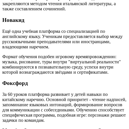
закрепляются методом чтения итальянской литературы, а
также составлением сочинений.
Новакид
Ещё одна учебная платформа со специализацией по
английскому языку. Ученикам предоставляется выбор между
русскоязычными преподавателями или иностранцами,
владеющими наречием.
Формат обучения подобен игровому времяпровождению:
музыка, рисование, туры внутри "виртуальной реальности"
комбинируются в познавательную среду, успехи внутри
которой вознаграждаются звёздами и сертификатами.
Фоксфорд
За 60 уроков платформа развивает у детей навыки по
китайскому наречию. Основной приоритет - чтение надписей,
запоминание языковых интонаций, формирование вопросов
для коммуникации с собеседниками. Обучению способствует
специфическая программа, подобная игре: персонажи решают
задачки по командам.