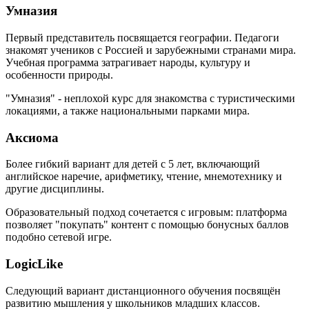
Умназия
Первый представитель посвящается географии. Педагоги
знакомят учеников с Россией и зарубежными странами мира.
Учебная программа затрагивает народы, культуру и
особенности природы.
"Умназия" - неплохой курс для знакомства с туристическими
локациями, а также национальными парками мира.
Аксиома
Более гибкий вариант для детей с 5 лет, включающий
английское наречие, арифметику, чтение, мнемотехнику и
другие дисциплины.
Образовательный подход сочетается с игровым: платформа
позволяет "покупать" контент с помощью бонусных баллов
подобно сетевой игре.
LogicLike
Следующий вариант дистанционного обучения посвящён
развитию мышления у школьников младших классов.