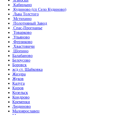
Износки
Кабицыно
Кудиново (сп Село Кудиново)
Льва Толстого
Мстихино
Полотняный Завод
Спас-Прогнанье
Товарково
Ульяново
Ферзиково
Хвастовичи
Шопино
Балабаново
Белоусово
Боровск
ж/д ст. Шайковка
Жиздра
Жуков
Калуга
Киров
Козельск
Кондрово
Кременки
Людиново
Малоярославец