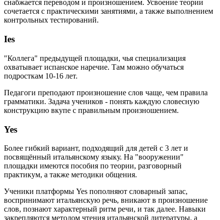
снабжается переводом и произношением. Усвоение теории
сочетается с практическими занятиями, а также выполнением
контрольных тестирований.
Ies
"Коллега" предыдущей площадки, чья специализация
охватывает испанское наречие. Там можно обучаться
подросткам 10-16 лет.
Педагоги преподают произношение слов чаще, чем правила
грамматики. Задача учеников - понять каждую словесную
конструкцию вкупе с правильным произношением.
Yes
Более гибкий вариант, подходящий для детей с 3 лет и
посвящённый итальянскому языку. На "вооружении"
площадки имеются пособия по теории, разговорный
практикум, а также методики общения.
Ученики платформы Yes пополняют словарный запас,
воспринимают итальянскую речь, вникают в произношение
слов, познают характерный ритм речи, и так далее. Навыки
закрепляются методом чтения итальянской литературы, а