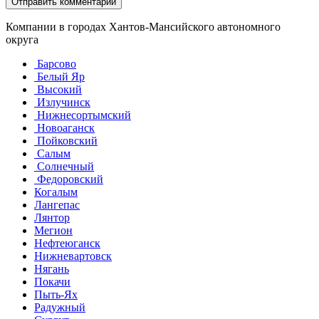
Компании в городах Хантов-Мансийского автономного
округа
Барсово
Белый Яр
Высокий
Излучинск
Нижнесортымский
Новоаганск
Пойковский
Салым
Солнечный
Федоровский
Когалым
Лангепас
Лянтор
Мегион
Нефтеюганск
Нижневартовск
Нягань
Покачи
Пыть-Ях
Радужный