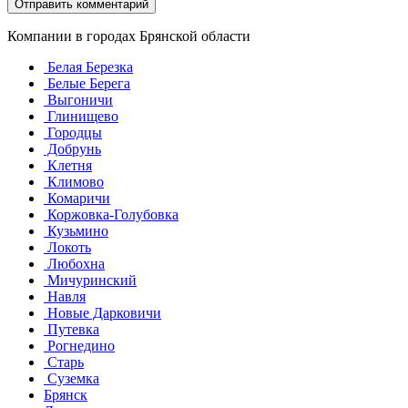
Компании в городах Брянской области
Белая Березка
Белые Берега
Выгоничи
Глинищево
Городцы
Добрунь
Клетня
Климово
Комаричи
Коржовка-Голубовка
Кузьмино
Локоть
Любохна
Мичуринский
Навля
Новые Дарковичи
Путевка
Рогнедино
Старь
Суземка
Брянск