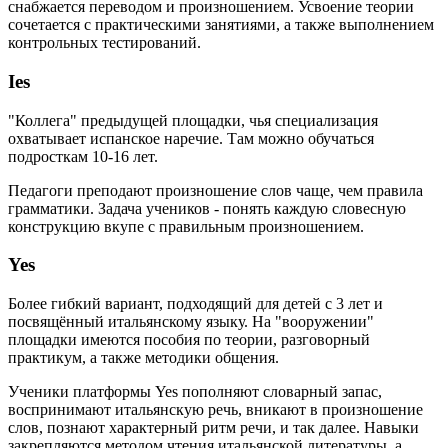
снабжается переводом и произношением. Усвоение теории
сочетается с практическими занятиями, а также выполнением
контрольных тестирований.
Ies
"Коллега" предыдущей площадки, чья специализация
охватывает испанское наречие. Там можно обучаться
подросткам 10-16 лет.
Педагоги преподают произношение слов чаще, чем правила
грамматики. Задача учеников - понять каждую словесную
конструкцию вкупе с правильным произношением.
Yes
Более гибкий вариант, подходящий для детей с 3 лет и
посвящённый итальянскому языку. На "вооружении"
площадки имеются пособия по теории, разговорный
практикум, а также методики общения.
Ученики платформы Yes пополняют словарный запас,
воспринимают итальянскую речь, вникают в произношение
слов, познают характерный ритм речи, и так далее. Навыки
закрепляются методом чтения итальянской литературы, а