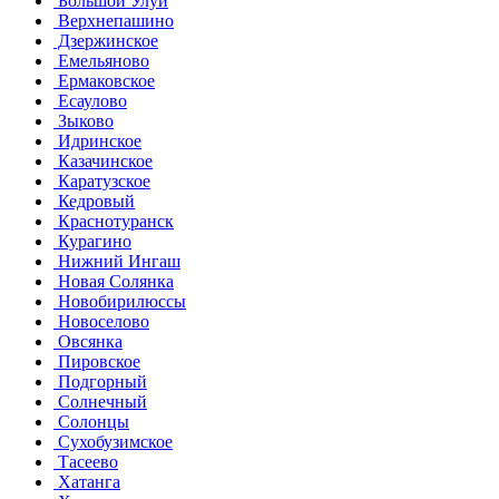
Большой Улуй
Верхнепашино
Дзержинское
Емельяново
Ермаковское
Есаулово
Зыково
Идринское
Казачинское
Каратузское
Кедровый
Краснотуранск
Курагино
Нижний Ингаш
Новая Солянка
Новобирилюссы
Новоселово
Овсянка
Пировское
Подгорный
Солнечный
Солонцы
Сухобузимское
Тасеево
Хатанга