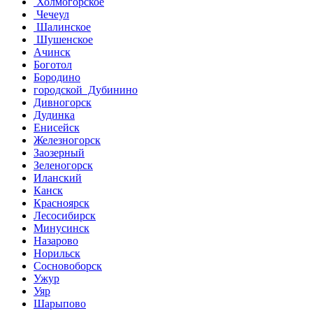
Холмогорское
Чечеул
Шалинское
Шушенское
Ачинск
Боготол
Бородино
городской Дубинино
Дивногорск
Дудинка
Енисейск
Железногорск
Заозерный
Зеленогорск
Иланский
Канск
Красноярск
Лесосибирск
Минусинск
Назарово
Норильск
Сосновоборск
Ужур
Уяр
Шарыпово