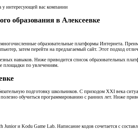
а у интересующей вас компании
кого образования в Алексеевке
а многочисленные образовательные платформы Интернета. Преим
пьютер, затем перейти на предлагаемый сайт. Этот подход отли
лезных навыков. Ниже приводится список образовательных плат
е площадки по увлечениям.
евке
язательную подготовку школьников. С приходом XXI века ситуа
 полезно обучиться программированию с ранних лет. Ниже при
 Junior и Kodu Game Lab. Написание кодов сочетается с состав