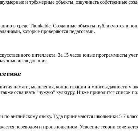
ухмерные и трёхмерные объекты, озвучивать собственные создан
анию в среде Thunkable. Созданные объекты публикуются в поп
даниями, которые проверяются педагогами.
скусственного интеллекта. За 15 часов юные программисты учат
научные исследования.
сеевке
ития памяти, мышления, концентрации и многозадачности у шко
 а также осваивать "чужую" культуру. Ниже приводится список 
и по английскому языку. Туда принимаются школьники 5-7 класс
бжается переводом и произношением. Усвоение теории сочетаетс