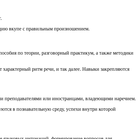
.
кцию вкупе с правильным произношением.
пособия по теории, разговорный практикум, а также методики
характерный ритм речи, и так далее. Навыки закрепляются
ыми преподавателями или иностранцами, владеющими наречием.
ются в познавательную среду, успехи внутри которой
ие языковых интонаций, формирование вопросов для