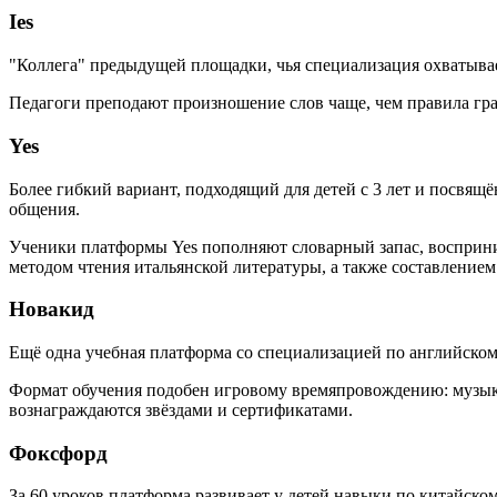
Ies
"Коллега" предыдущей площадки, чья специализация охватывает
Педагоги преподают произношение слов чаще, чем правила гр
Yes
Более гибкий вариант, подходящий для детей с 3 лет и посвя
общения.
Ученики платформы Yes пополняют словарный запас, восприни
методом чтения итальянской литературы, а также составлением
Новакид
Ещё одна учебная платформа со специализацией по английско
Формат обучения подобен игровому времяпровождению: музыка
вознаграждаются звёздами и сертификатами.
Фоксфорд
За 60 уроков платформа развивает у детей навыки по китайск