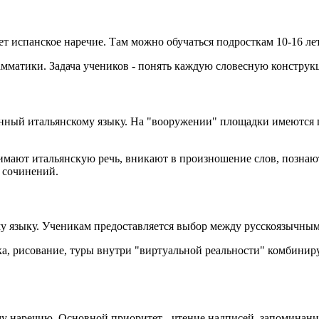
 испанское наречие. Там можно обучаться подросткам 10-16 лет
амматики. Задача учеников - понять каждую словесную констру
щённый итальянскому языку. На "вооружении" площадки имеются 
мают итальянскую речь, вникают в произношение слов, познают 
 сочинений.
му языку. Ученикам предоставляется выбор между русскоязычн
, рисование, туры внутри "виртуальной реальности" комбиниру
ому наречию. Основной приоритет - чтение надписей, запоминан