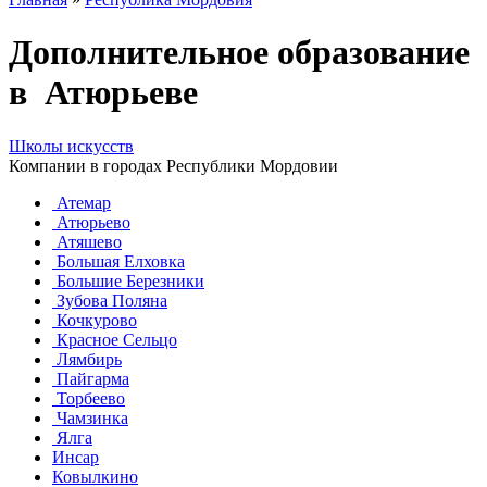
Дополнительное образование
в Атюрьеве
Школы искусств
Компании в городах Республики Мордовии
Атемар
Атюрьево
Атяшево
Большая Елховка
Большие Березники
Зубова Поляна
Кочкурово
Красное Сельцо
Лямбирь
Пайгарма
Торбеево
Чамзинка
Ялга
Инсар
Ковылкино