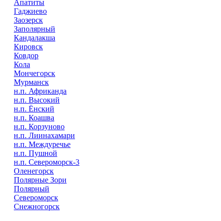
Апатиты
Гаджиево
Заозерск
Заполярный
Кандалакша
Кировск
Ковдор
Кола
Мончегорск
Мурманск
н.п. Африканда
н.п. Высокий
н.п. Ёнский
н.п. Коашва
н.п. Корзуново
н.п. Лиинахамари
н.п. Междуречье
н.п. Пушной
н.п. Североморск-3
Оленегорск
Полярные Зори
Полярный
Североморск
Снежногорск