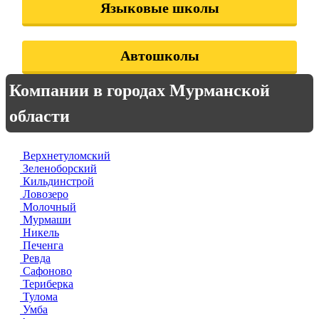
Языковые школы
Автошколы
Компании в городах Мурманской
области
Верхнетуломский
Зеленоборский
Кильдинстрой
Ловозеро
Молочный
Мурмаши
Никель
Печенга
Ревда
Сафоново
Териберка
Тулома
Умба