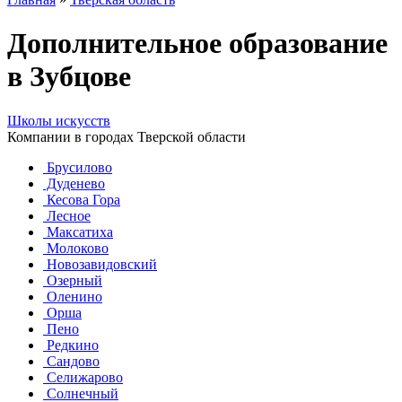
Дополнительное образование
в Зубцове
Школы искусств
Компании в городах Тверской области
Брусилово
Дуденево
Кесова Гора
Лесное
Максатиха
Молоково
Новозавидовский
Озерный
Оленино
Орша
Пено
Редкино
Сандово
Селижарово
Солнечный