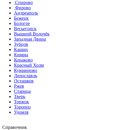
Спирово
Фирово
Андреаполь
Бежецк
Бологое
Весьегонск
Вышний Волочёк
Западная Двина
Зубцов
Кашин
Кимры
Конаково
Красный Холм
Кувшиново
Лихославль
Осташков
Ржев
Старица
Тверь
Торжок
Торопец
Удомля
Справочник