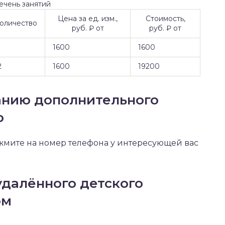
ечень занятий
Цена за ед. изм.,
Стоимость,
оличество
руб. ₽ от
руб. ₽ от
1600
1600
2
1600
19200
панию дополнительного
о
ажмите на номер телефона у интересующей вас
удалённого детского
ом