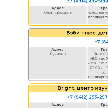
+7 (8412) 240‒24
левидения
Адрес:
Гра
Олимпийская, 8
Ежедневно 
предварите
Бэби плюс, де
+7 (8
Адрес:
Гра
Лунная, 7
Пн: с 08
08:00 до 2
20:00, Чт: с
09:00 до 
Вс:
предварите
Bright, центр изу
+7 (8412) 253‒257
Адрес:
Гра