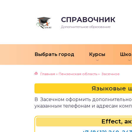
СПРАВОЧНИК
чение мастеров для
ыковые школы
чностные тренинги
онов красоты
Дополнительное образование
тошколы
тральные курсы
ельные агентства
Выбрать город
Курсы
Шко
зыкальные курсы
лы искусств
сы вокала
Главная
»
Пензенская область
»
Засечное
тские музыкальные
олы
Языковые ш
В Засечном оформить дополнительное
ношколы
указанным телефонам и адресам комп
ковые школы, студии
Effect, 
олы радио,