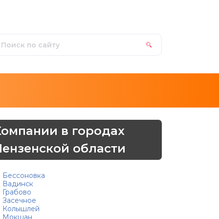
Компании в городах
Пензенской области
Бессоновка
Вадинск
Грабово
Засечное
Колышлей
Мокшан