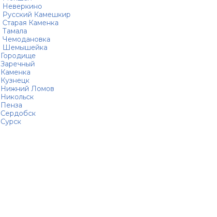
Неверкино
Русский Камешкир
Старая Каменка
Тамала
Чемодановка
Шемышейка
Городище
Заречный
Каменка
Кузнецк
Нижний Ломов
Никольск
Пенза
Сердобск
Сурск