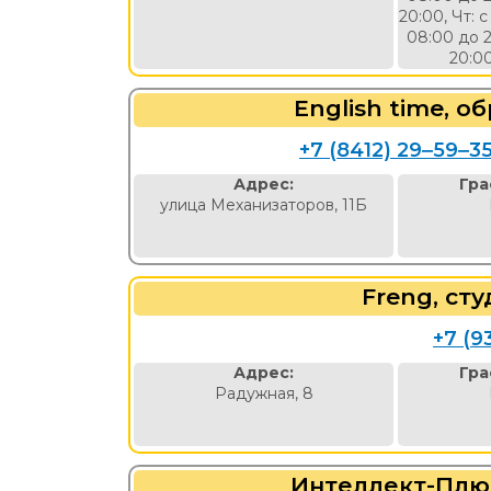
20:00, Чт: с
08:00 до 2
20:00
English time, 
+7 (8412) 29‒59‒3
Адрес:
Гра
улица Механизаторов, 11Б
Freng, ст
+7 (9
Адрес:
Гра
Радужная, 8
Интеллект-Плю