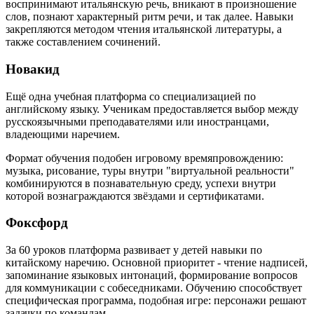
воспринимают итальянскую речь, вникают в произношение
слов, познают характерный ритм речи, и так далее. Навыки
закрепляются методом чтения итальянской литературы, а
также составлением сочинений.
Новакид
Ещё одна учебная платформа со специализацией по
английскому языку. Ученикам предоставляется выбор между
русскоязычными преподавателями или иностранцами,
владеющими наречием.
Формат обучения подобен игровому времяпровождению:
музыка, рисование, туры внутри "виртуальной реальности"
комбинируются в познавательную среду, успехи внутри
которой вознаграждаются звёздами и сертификатами.
Фоксфорд
За 60 уроков платформа развивает у детей навыки по
китайскому наречию. Основной приоритет - чтение надписей,
запоминание языковых интонаций, формирование вопросов
для коммуникации с собеседниками. Обучению способствует
специфическая программа, подобная игре: персонажи решают
задачки по командам.