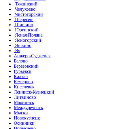
Тяжинский
Челухоево
Чистогорский
Шерегеш
Шишино
Юргинский
Ясная Поляна
Ясногорский
Яшкино
Яя
Анжеро-Судженск
Белово
Березовский
Гурьевск
Калтан
Кемерово
Киселевск
Ленинск-Кузнецкий
Литвиново
Мариинск
Междуреченск
Мыски
Новокузнецк
Осинники
Полысаево