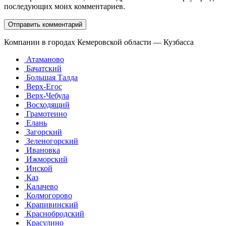
последующих моих комментариев.
Компании в городах Кемеровской области — Кузбасса
Атаманово
Бачатский
Большая Талда
Верх-Егос
Верх-Чебула
Восходящий
Грамотеино
Елань
Загорский
Зеленогорский
Ивановка
Ижморский
Инской
Каз
Калачево
Колмогорово
Крапивинский
Краснобродский
Красулино