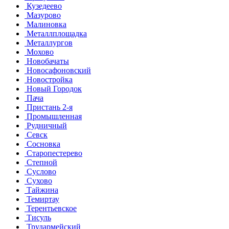
Кузедеево
Мазурово
Малиновка
Металлплощадка
Металлургов
Мохово
Новобачаты
Новосафоновский
Новостройка
Новый Городок
Пача
Пристань 2-я
Промышленная
Рудничный
Севск
Сосновка
Старопестерево
Степной
Суслово
Сухово
Тайжина
Темиртау
Терентьевское
Тисуль
Трудармейский