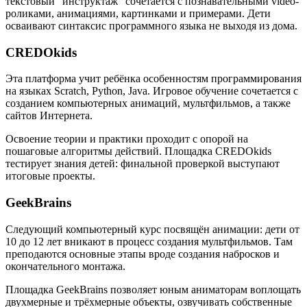
текстовый "инструктаж" сочетается с познавательными video-
роликами, анимациями, картинками и примерами. Дети
осваивают синтаксис программного языка не выходя из дома.
CREDOkids
Эта платформа учит ребёнка особенностям программирования
на языках Scratch, Python, Java. Игровое обучение сочетается с
созданием компьютерных анимаций, мультфильмов, а также
сайтов Интернета.
Освоение теории и практики проходит с опорой на
пошаговые алгоритмы действий. Площадка CREDOkids
тестирует знания детей: финальной проверкой выступают
итоговые проекты.
GeekBrains
Следующий компьютерный курс посвящён анимации: дети от
10 до 12 лет вникают в процесс создания мультфильмов. Там
преподаются основные этапы вроде создания набросков и
окончательного монтажа.
Площадка GeekBrains позволяет юным аниматорам воплощать
двухмерные и трёхмерные объекты, озвучивать собственные