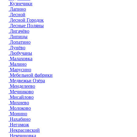
Кузнечики
Лапино
Лесной
Лесной Городок
Лесные Поляны
Лигачёво
Липицы
Лопатино
Лунёво
Любучаны
Малаховка
Малино
Марусино
Мебельной фабрики
Медвежьи Озёра
Менделеево
Мечниково
Мисайлово
Михнево
Молоково
Монино
Нахабино
Негомож
Некрасовский
Немчиновка