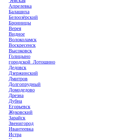
Ямская
Апрелевка
Балашиха
Белоозёрский
Бронницы
Верея
Видное
Волоколамск
Воскресенск
Высоковск
Голицыно
городской Лотошино
Дедовск
Дзержинский
Дмитров
Долгопрудный
Домодедово
Дрезна
Дубна
Егорьевск
Жуковский
Зарайск
Звенигород
Ивантеевка
Истра