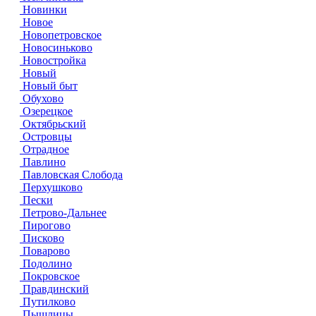
Новинки
Новое
Новопетровское
Новосиньково
Новостройка
Новый
Новый быт
Обухово
Озерецкое
Октябрьский
Островцы
Отрадное
Павлино
Павловская Слобода
Перхушково
Пески
Петрово-Дальнее
Пирогово
Писково
Поварово
Подолино
Покровское
Правдинский
Путилково
Пышлицы