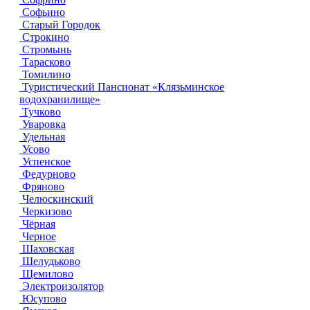
Софьино
Старый Городок
Строкино
Стромынь
Тарасково
Томилино
Туристический Пансионат «Клязьминское
водохранилище»
Тучково
Уваровка
Удельная
Усово
Успенское
Федурново
Фряново
Челюскинский
Черкизово
Чёрная
Черное
Шаховская
Шелудьково
Щемилово
Электроизолятор
Юсупово