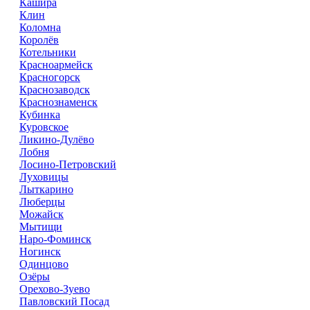
Кашира
Клин
Коломна
Королёв
Котельники
Красноармейск
Красногорск
Краснозаводск
Краснознаменск
Кубинка
Куровское
Ликино-Дулёво
Лобня
Лосино-Петровский
Луховицы
Лыткарино
Люберцы
Можайск
Мытищи
Наро-Фоминск
Ногинск
Одинцово
Озёры
Орехово-Зуево
Павловский Посад