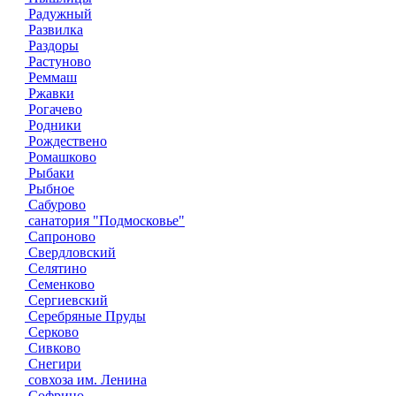
Радужный
Развилка
Раздоры
Растуново
Реммаш
Ржавки
Рогачево
Родники
Рождествено
Ромашково
Рыбаки
Рыбное
Сабурово
санатория "Подмосковье"
Сапроново
Свердловский
Селятино
Семенково
Сергиевский
Серебряные Пруды
Серково
Сивково
Снегири
совхоза им. Ленина
Софрино