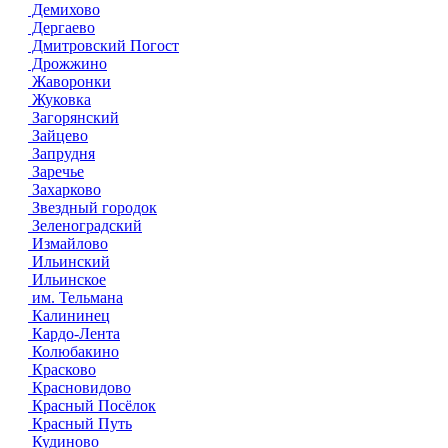
Демихово
Дергаево
Дмитровский Погост
Дрожжино
Жаворонки
Жуковка
Загорянский
Зайцево
Запрудня
Заречье
Захарково
Звездный городок
Зеленоградский
Измайлово
Ильинский
Ильинское
им. Тельмана
Калининец
Кардо-Лента
Колюбакино
Красково
Красновидово
Красный Посёлок
Красный Путь
Кудиново