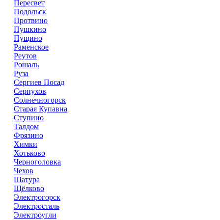
Пересвет
Подольск
Протвино
Пушкино
Пущино
Раменское
Реутов
Рошаль
Руза
Сергиев Посад
Серпухов
Солнечногорск
Старая Купавна
Ступино
Талдом
Фрязино
Химки
Хотьково
Черноголовка
Чехов
Шатура
Щёлково
Электрогорск
Электросталь
Электроугли