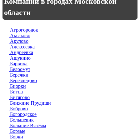
Компании в городах Московской
области
Агрогородок
Аксаково
Акулово
Алексеевка
Андреевка
Ашукино
Барвиха
Белоомут
Бережки
Березнецово
Биорки
Битца
Битягово
Ближние Прудищи
Боброво
Богородское
Большевик
Большие Вязёмы
Борзые
Борки