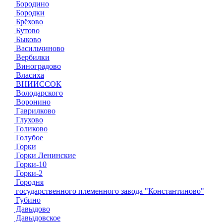
Бородино
Бородки
Брёхово
Бутово
Быково
Васильчиново
Вербилки
Виноградово
Власиха
ВНИИССОК
Володарского
Воронино
Гаврилково
Глухово
Голиково
Голубое
Горки
Горки Ленинские
Горки-10
Горки-2
Городня
государственного племенного завода "Константиново"
Губино
Давыдово
Давыдовское