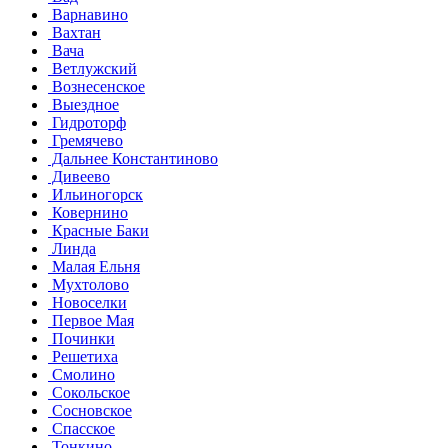
Варнавино
Вахтан
Вача
Ветлужский
Вознесенское
Выездное
Гидроторф
Гремячево
Дальнее Константиново
Дивеево
Ильиногорск
Ковернино
Красные Баки
Линда
Малая Ельня
Мухтолово
Новоселки
Первое Мая
Починки
Решетиха
Смолино
Сокольское
Сосновское
Спасское
Тонкино