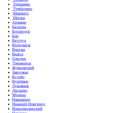
Тоншаево
Тумботино
Шаранга
Шатки
Арзамас
Балахна
Богородск
Бор
Ветлуга
Володарск
Ворсма
Выкса
Городец
Дзержинск
Ждановский
Заволжье
Кстово
Кулебаки
Лукоянов
Лысково
Мулино
Навашино
Нижний Новгород
Новосмолинский