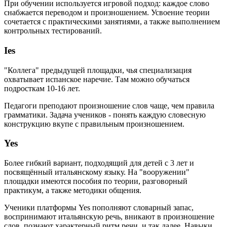
При обучении используется игровой подход: каждое слово
снабжается переводом и произношением. Усвоение теории
сочетается с практическими занятиями, а также выполнением
контрольных тестирований.
Ies
"Коллега" предыдущей площадки, чья специализация
охватывает испанское наречие. Там можно обучаться
подросткам 10-16 лет.
Педагоги преподают произношение слов чаще, чем правила
грамматики. Задача учеников - понять каждую словесную
конструкцию вкупе с правильным произношением.
Yes
Более гибкий вариант, подходящий для детей с 3 лет и
посвящённый итальянскому языку. На "вооружении"
площадки имеются пособия по теории, разговорный
практикум, а также методики общения.
Ученики платформы Yes пополняют словарный запас,
воспринимают итальянскую речь, вникают в произношение
слов, познают характерный ритм речи, и так далее. Навыки