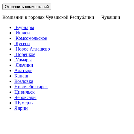
Компании в городах Чувашской Республики — Чувашии
Вурнары
Ишлеи
Комсомольское
Кугеси
Новое Атлашево
Порецкое
Урмары
Яльчики
Алатырь
Канаш
Козловка
Новочебоксарск
Цивильск
Чебоксары
Шумерля
Ядрин