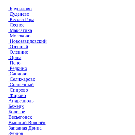
Брусилово
Дуденево
Кесова Гора
Лесное
Максатиха
Молоково
Новозавидовский
Озерный
Оленино
Орша
Пено
Редкино
Сандово
Селижарово
Солнечный
Спирово
Фирово
Андреаполь
Бежецк
Бологое
Весьегонск
Вышний Волочёк
Западная Двина
Зубцов