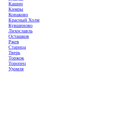
Кашин
Кимры
Конаково
Красный Холм
Кувшиново
Лихославль
Осташков
Ржев
Старица
Тверь
Торжок
Торопец
Удомля