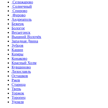
Селижарово
Солнечный
Спирово
Фирово
Андреаполь
Бежецк
Бологое
Весьегонск
Вышний Волочёк
Западная Двина
Зубцов
Кашин
Кимры
Конаково
Красный Холм
Кувшиново
Лихославль
Осташков
Ржев
Старица
Тверь
Торжок
Торопец
Удомля