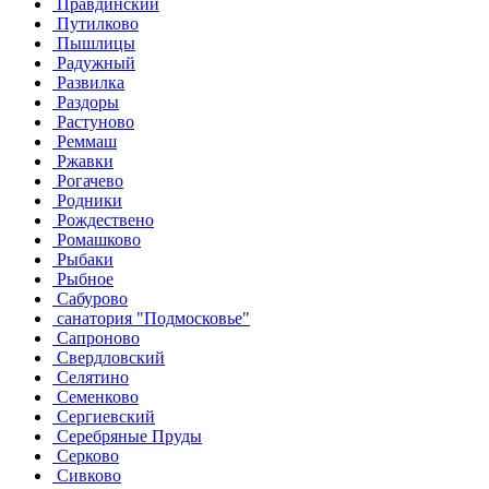
Правдинский
Путилково
Пышлицы
Радужный
Развилка
Раздоры
Растуново
Реммаш
Ржавки
Рогачево
Родники
Рождествено
Ромашково
Рыбаки
Рыбное
Сабурово
санатория "Подмосковье"
Сапроново
Свердловский
Селятино
Семенково
Сергиевский
Серебряные Пруды
Серково
Сивково