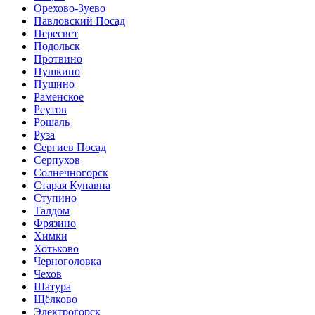
Орехово-Зуево
Павловский Посад
Пересвет
Подольск
Протвино
Пушкино
Пущино
Раменское
Реутов
Рошаль
Руза
Сергиев Посад
Серпухов
Солнечногорск
Старая Купавна
Ступино
Талдом
Фрязино
Химки
Хотьково
Черноголовка
Чехов
Шатура
Щёлково
Электрогорск