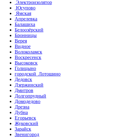
Электроизолятор
Юсупово
Ямская
Апрелевка
Балашиха
Белоозёрский
Бронницы
Верея
Видное
Волоколамск
Воскресенск
Высоковск
Голицыно
городской Лотошино
Дедовск
Дзержинский
Дмитров
Долгопрудный
Домодедово
Дрезна
Дубна
Егорьевск
Жуковский
Зарайск
Звенигород