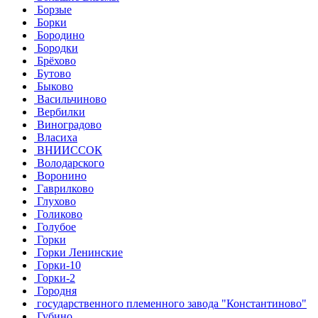
Борзые
Борки
Бородино
Бородки
Брёхово
Бутово
Быково
Васильчиново
Вербилки
Виноградово
Власиха
ВНИИССОК
Володарского
Воронино
Гаврилково
Глухово
Голиково
Голубое
Горки
Горки Ленинские
Горки-10
Горки-2
Городня
государственного племенного завода "Константиново"
Губино