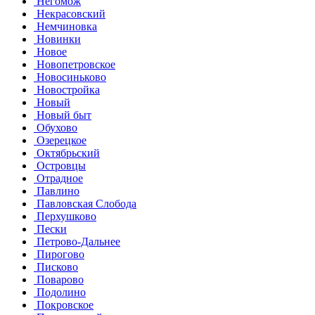
Негомож
Некрасовский
Немчиновка
Новинки
Новое
Новопетровское
Новосиньково
Новостройка
Новый
Новый быт
Обухово
Озерецкое
Октябрьский
Островцы
Отрадное
Павлино
Павловская Слобода
Перхушково
Пески
Петрово-Дальнее
Пирогово
Писково
Поварово
Подолино
Покровское