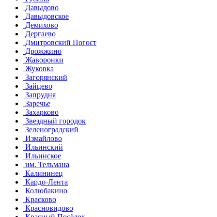
Давыдово
Давыдовское
Демихово
Дергаево
Дмитровский Погост
Дрожжино
Жаворонки
Жуковка
Загорянский
Зайцево
Запрудня
Заречье
Захарково
Звездный городок
Зеленоградский
Измайлово
Ильинский
Ильинское
им. Тельмана
Калининец
Кардо-Лента
Колюбакино
Красково
Красновидово
Красный Посёлок