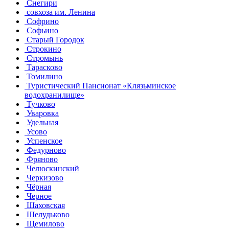
Снегири
совхоза им. Ленина
Софрино
Софьино
Старый Городок
Строкино
Стромынь
Тарасково
Томилино
Туристический Пансионат «Клязьминское
водохранилище»
Тучково
Уваровка
Удельная
Усово
Успенское
Федурново
Фряново
Челюскинский
Черкизово
Чёрная
Черное
Шаховская
Шелудьково
Щемилово