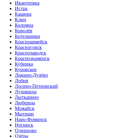
Ивантеевка
Истра
Кашира
Клин
Коломна
Королёв
Котельники
Красноармейск
Красногорск
Краснозаводск
Краснознаменск
Кубинка
Куровское
Ликино-Дулёво
Лобня
Лосино-Петровский
Луховицы
Лыткарино
Люберцы
Можайск
Мытищи
Наро-Фоминск
Ногинск
Одинцово
Озёры