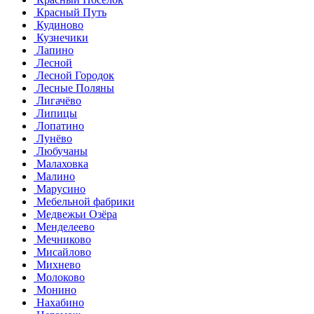
Красный Путь
Кудиново
Кузнечики
Лапино
Лесной
Лесной Городок
Лесные Поляны
Лигачёво
Липицы
Лопатино
Лунёво
Любучаны
Малаховка
Малино
Марусино
Мебельной фабрики
Медвежьи Озёра
Менделеево
Мечниково
Мисайлово
Михнево
Молоково
Монино
Нахабино