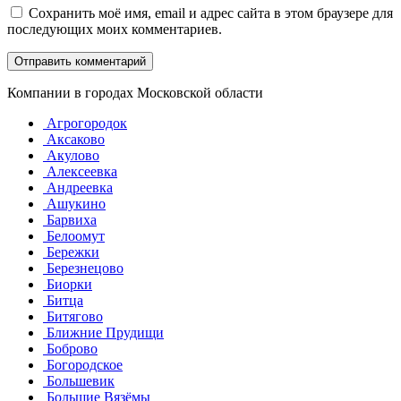
Сохранить моё имя, email и адрес сайта в этом браузере для
последующих моих комментариев.
Компании в городах Московской области
Агрогородок
Аксаково
Акулово
Алексеевка
Андреевка
Ашукино
Барвиха
Белоомут
Бережки
Березнецово
Биорки
Битца
Битягово
Ближние Прудищи
Боброво
Богородское
Большевик
Большие Вязёмы