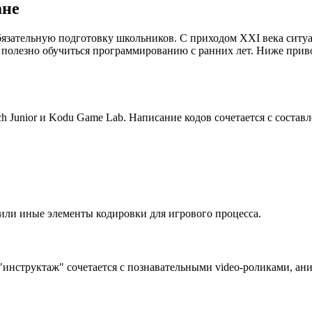
ане
язательную подготовку школьников. С приходом XXI века ситуа
 полезно обучиться программированию с ранних лет. Ниже при
 Junior и Kodu Game Lab. Написание кодов сочетается с состав
е или иные элементы кодировки для игрового процесса.
инструктаж" сочетается с познавательными video-роликами, ан