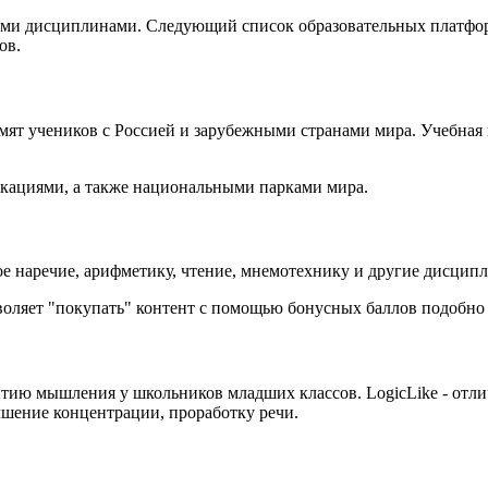
ыми дисциплинами. Следующий список образовательных платфор
ов.
мят учеников с Россией и зарубежными странами мира. Учебная 
локациями, а также национальными парками мира.
ое наречие, арифметику, чтение, мнемотехнику и другие дисцип
воляет "покупать" контент с помощью бонусных баллов подобно 
ию мышления у школьников младших классов. LogicLike - отли
чшение концентрации, проработку речи.