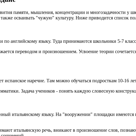
ития памяти, мышления, концентрации и многозадачности у шко
 а также осваивать "чужую" культуру. Ниже приводится список 
и по английскому языку. Туда принимаются школьники 5-7 класс
бжается переводом и произношением. Усвоение теории сочетаетс
 испанское наречие. Там можно обучаться подросткам 10-16 лет
амматики. Задача учеников - понять каждую словесную констру
щённый итальянскому языку. На "вооружении" площадки имеются 
мают итальянскую речь, вникают в произношение слов, познают 
 сочинений.