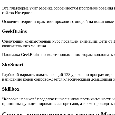
Эта платформа учит ребёнка особенностям программирования на
сайтов Интернета.
Освоение теории и практики проходит с опорой на пошаговые
GeekBrains
Следующий компьютерный курс посвящён анимации: дети от 10 
окончательного монтажа.
Площадка GeekBrains позволяет юным аниматорам воплощать дв
SkySmart
Глубокий вариант, охватывающий 128 уроков по программиров
написанию кодов сопровождается классическими домашними за
Skillbox
"Коробка навыков" предлагает школьникам постичь тонкости и
принципы функционирования алгоритмов, а также проводить 
Список лингвистических курсов в Маг