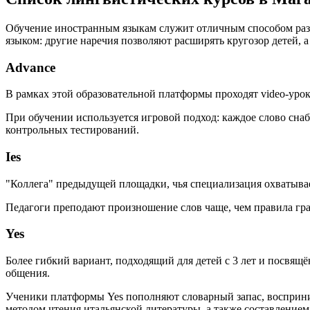
Обучение иностранным языкам служит отличным способом разв
языком: другие наречия позволяют расширять кругозор детей,
Advance
В рамках этой образовательной платформы проходят video-урок
При обучении используется игровой подход: каждое слово сна
контрольных тестирований.
Ies
"Коллега" предыдущей площадки, чья специализация охватывает
Педагоги преподают произношение слов чаще, чем правила гр
Yes
Более гибкий вариант, подходящий для детей с 3 лет и посвя
общения.
Ученики платформы Yes пополняют словарный запас, восприни
методом чтения итальянской литературы, а также составлением