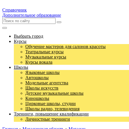
Справочник
Дополнительное образование
Выбрать город
Курсы
Обучение мастеров для салонов красоты
Театральные курсы
Музыкальные курсы
Курсы вокала
Школы
Языковые школы
Автошколы
Модельные агентства
Школы искусств
Детские музыкальные школы
Киношколы
Цирковые школы, студии
Школы радио, телевидения
Тренинги, повышение квалификации
Личностные тренинги
Главная
»
Магаданская область
»
Магадан