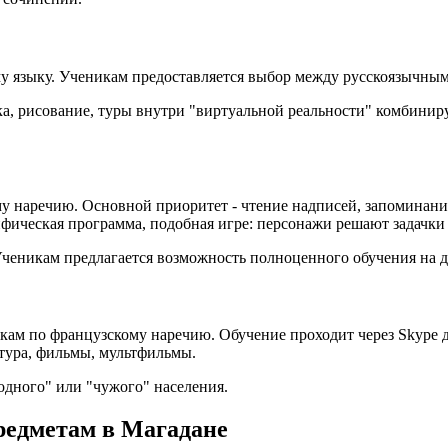
му языку. Ученикам предоставляется выбор между русскоязычн
, рисование, туры внутри "виртуальной реальности" комбиниру
ому наречию. Основной приоритет - чтение надписей, запоминан
фическая программа, подобная игре: персонажи решают задачки
Ученикам предлагается возможность полноценного обучения на д
окам по французскому наречию. Обучение проходит через Skype
тура, фильмы, мультфильмы.
одного" или "чужого" населения.
едметам в Магадане