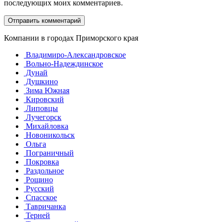
последующих моих комментариев.
Компании в городах Приморского края
Владимиро-Александровское
Вольно-Надеждинское
Дунай
Душкино
Зима Южная
Кировский
Липовцы
Лучегорск
Михайловка
Новоникольск
Ольга
Пограничный
Покровка
Раздольное
Рощино
Русский
Спасское
Тавричанка
Терней