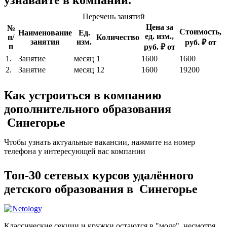
узнавайте в компании.
Перечень занятий
Цена за
№
Стоимость,
Наименование
Ед.
ед. изм.,
п/
Количество
занятия
изм.
руб. ₽ от
п
руб. ₽ от
1.
Занятие
месяц
1
1600
1600
2.
Занятие
месяц
12
1600
19200
Как устроиться в компанию
дополнительного образования
Синегорье
Чтобы узнать актуальные вакансии, нажмите на номер
телефона у интересующей вас компании
Топ-30 сетевых курсов удалённого
детского образования в Синегорье
Классические секции и кружки остаются в "моде", несмотря