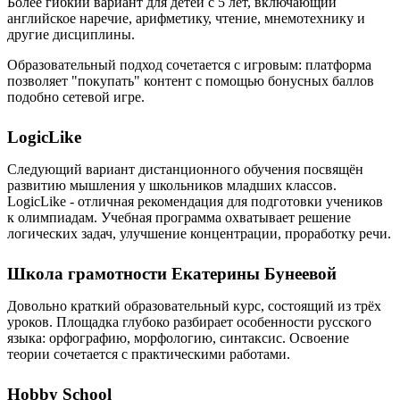
Более гибкий вариант для детей с 5 лет, включающий
английское наречие, арифметику, чтение, мнемотехнику и
другие дисциплины.
Образовательный подход сочетается с игровым: платформа
позволяет "покупать" контент с помощью бонусных баллов
подобно сетевой игре.
LogicLike
Следующий вариант дистанционного обучения посвящён
развитию мышления у школьников младших классов.
LogicLike - отличная рекомендация для подготовки учеников
к олимпиадам. Учебная программа охватывает решение
логических задач, улучшение концентрации, проработку речи.
Школа грамотности Екатерины Бунеевой
Довольно краткий образовательный курс, состоящий из трёх
уроков. Площадка глубоко разбирает особенности русского
языка: орфографию, морфологию, синтаксис. Освоение
теории сочетается с практическими работами.
Hobby School