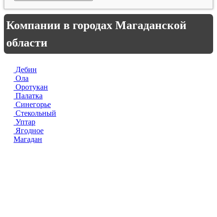
Компании в городах Магаданской
области
Дебин
Ола
Оротукан
Палатка
Синегорье
Стекольный
Уптар
Ягодное
Магадан