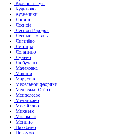
Красный Путь
Кудиново
Кузнечики
Лапино
Лесной
Лесной Городок
Лесные Поляны
Лигачёво
Липицы
Лопатино
Лунёво
Любучаны
Малаховка
Малино
Марусино
Мебельной фабрики
Медвежьи Озёра
Менделеево
Мечниково
Мисайлово
Михнево
Молоково
Монино
Нахабино
Негомож