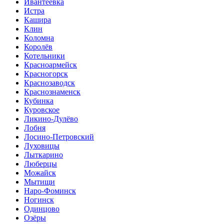
Ивантеевка
Истра
Кашира
Клин
Коломна
Королёв
Котельники
Красноармейск
Красногорск
Краснозаводск
Краснознаменск
Кубинка
Куровское
Ликино-Дулёво
Лобня
Лосино-Петровский
Луховицы
Лыткарино
Люберцы
Можайск
Мытищи
Наро-Фоминск
Ногинск
Одинцово
Озёры