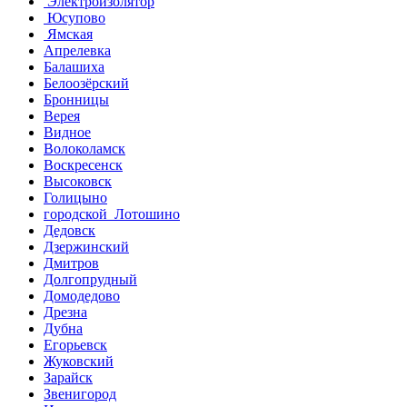
Электроизолятор
Юсупово
Ямская
Апрелевка
Балашиха
Белоозёрский
Бронницы
Верея
Видное
Волоколамск
Воскресенск
Высоковск
Голицыно
городской Лотошино
Дедовск
Дзержинский
Дмитров
Долгопрудный
Домодедово
Дрезна
Дубна
Егорьевск
Жуковский
Зарайск
Звенигород