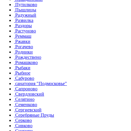
Путилково
Пышлицы
Радужный
Развилка
Раздоры
Растуново
Реммаш
Ржавки
Рогачево
Родники
Рождествено
Ромашково
Рыбаки
Рыбное
Сабурово
санатория "Подмосковье"
Сапроново
Свердловский
Селятино
Семенково
Сергиевский
Серебряные Пруды
Серково
Сивково
Снегири