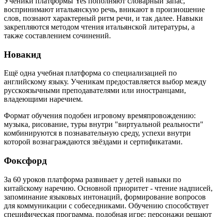
Ученики платформы Yes пополняют словарный запас,
воспринимают итальянскую речь, вникают в произношение
слов, познают характерный ритм речи, и так далее. Навыки
закрепляются методом чтения итальянской литературы, а
также составлением сочинений.
Новакид
Ещё одна учебная платформа со специализацией по
английскому языку. Ученикам предоставляется выбор между
русскоязычными преподавателями или иностранцами,
владеющими наречием.
Формат обучения подобен игровому времяпровождению:
музыка, рисование, туры внутри "виртуальной реальности"
комбинируются в познавательную среду, успехи внутри
которой вознаграждаются звёздами и сертификатами.
Фоксфорд
За 60 уроков платформа развивает у детей навыки по
китайскому наречию. Основной приоритет - чтение надписей,
запоминание языковых интонаций, формирование вопросов
для коммуникации с собеседниками. Обучению способствует
специфическая программа, подобная игре: персонажи решают