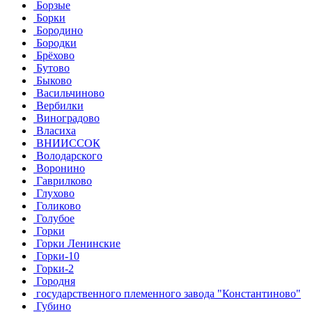
Борзые
Борки
Бородино
Бородки
Брёхово
Бутово
Быково
Васильчиново
Вербилки
Виноградово
Власиха
ВНИИССОК
Володарского
Воронино
Гаврилково
Глухово
Голиково
Голубое
Горки
Горки Ленинские
Горки-10
Горки-2
Городня
государственного племенного завода "Константиново"
Губино