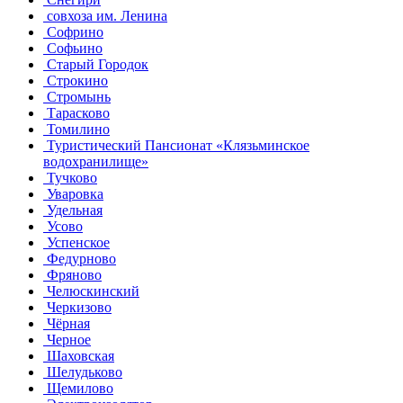
совхоза им. Ленина
Софрино
Софьино
Старый Городок
Строкино
Стромынь
Тарасково
Томилино
Туристический Пансионат «Клязьминское
водохранилище»
Тучково
Уваровка
Удельная
Усово
Успенское
Федурново
Фряново
Челюскинский
Черкизово
Чёрная
Черное
Шаховская
Шелудьково
Щемилово