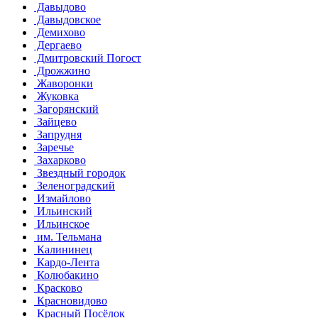
Давыдово
Давыдовское
Демихово
Дергаево
Дмитровский Погост
Дрожжино
Жаворонки
Жуковка
Загорянский
Зайцево
Запрудня
Заречье
Захарково
Звездный городок
Зеленоградский
Измайлово
Ильинский
Ильинское
им. Тельмана
Калининец
Кардо-Лента
Колюбакино
Красково
Красновидово
Красный Посёлок