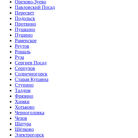
Орехово-Зуево
Павловский Посад
Пересвет
Подольск
Протвино
Пушкино
Пущино
Раменское
Реутов
Рошаль
Руза
Сергиев Посад
Серпухов
Солнечногорск
Старая Купавна
Ступино
Талдом
Фрязино
Химки
Хотьково
Черноголовка
Чехов
Шатура
Щёлково
Электрогорск