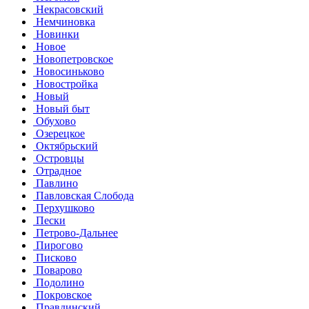
Некрасовский
Немчиновка
Новинки
Новое
Новопетровское
Новосиньково
Новостройка
Новый
Новый быт
Обухово
Озерецкое
Октябрьский
Островцы
Отрадное
Павлино
Павловская Слобода
Перхушково
Пески
Петрово-Дальнее
Пирогово
Писково
Поварово
Подолино
Покровское
Правдинский