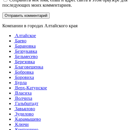
последующих моих комментариев.
Компании в городах Алтайского края
Алтайское
Баево
Барановка
Безрукавка
Бельмесево
Березовка
Благовещенка
Бобровка
Боровиха
Бурла
Верх-Катунское
Власиха
Волчиха
Гальбштадт
Завьялово
Зудилово
Карамышево
Ключи
Контошино