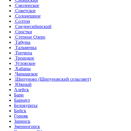
Сибирский
Смоленское
Советское
Солонешное
Солтон
Среднесибирский
Сростки
Степное Озеро
Табуны
Тальменка
Топчиха
Троицкое
Угловское
Хабары
Чарышское
Шипуново (Шипуновский сельсовет)
Южный
Алейск
Барн
Барнаул
Белокуриха
Бийск
Горняк
Заринск
Змеиногорск