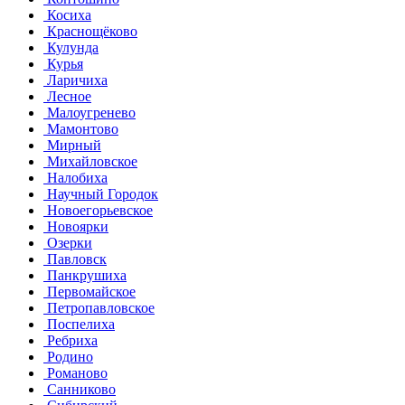
Косиха
Краснощёково
Кулунда
Курья
Ларичиха
Лесное
Малоугренево
Мамонтово
Мирный
Михайловское
Налобиха
Научный Городок
Новоегорьевское
Новоярки
Озерки
Павловск
Панкрушиха
Первомайское
Петропавловское
Поспелиха
Ребриха
Родино
Романово
Санниково