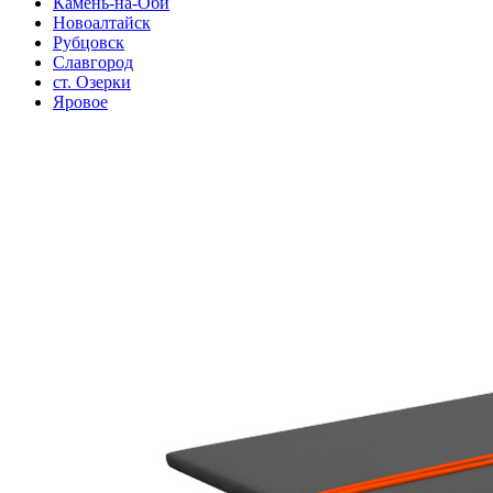
Камень-на-Оби
Новоалтайск
Рубцовск
Славгород
ст. Озерки
Яровое