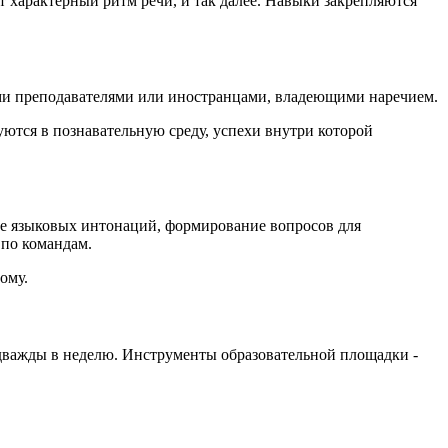
характерный ритм речи, и так далее. Навыки закрепляются
ыми преподавателями или иностранцами, владеющими наречием.
ются в познавательную среду, успехи внутри которой
ие языковых интонаций, формирование вопросов для
 по командам.
ому.
 дважды в неделю. Инструменты образовательной площадки -