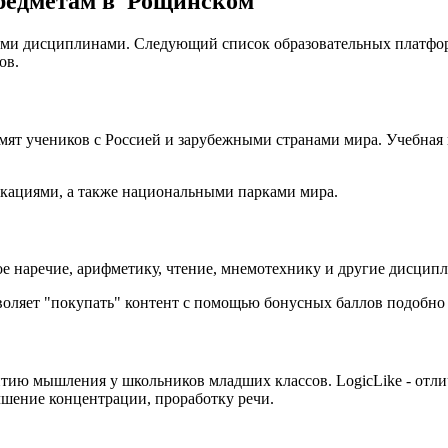
редметам в Рощинском
ыми дисциплинами. Следующий список образовательных платфор
ов.
мят учеников с Россией и зарубежными странами мира. Учебная 
локациями, а также национальными парками мира.
ое наречие, арифметику, чтение, мнемотехнику и другие дисцип
воляет "покупать" контент с помощью бонусных баллов подобно 
ию мышления у школьников младших классов. LogicLike - отли
чшение концентрации, проработку речи.