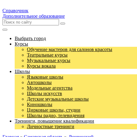
Справочник
Дополнительное образование
Выбрать город
Курсы
Обучение мастеров для салонов красоты
Театральные курсы
Музыкальные курсы
Курсы вокала
Школы
Языковые школы
Автошколы
Модельные агентства
Школы искусств
Детские музыкальные школы
Киношколы
Цирковые школы, студии
Школы радио, телевидения
Тренинги, повышение квалификации
Личностные тренинги
Главная
»
Самарская область
»
Рощинский