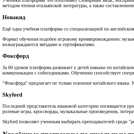
Ученики платформы Yes пополняют словарный запас, восприни
методом чтения итальянской литературы, а также составлением
Новакид
Ещё одна учебная платформа со специализацией по английско
Формат обучения подобен игровому времяпровождению: музыка
вознаграждаются звёздами и сертификатами.
Фоксфорд
За 60 уроков платформа развивает у детей навыки по китайск
коммуникации с собеседниками. Обучению способствует специ
"Фоксфорд" предлагает не только освоение китайского языка. 
Skyford
Последний представитель языковой категории посвящается ур
ролевые игры, кроссворды, музыкальные произведения, литера
Skyford позволяет ученикам выбирать преподавателей среди "р