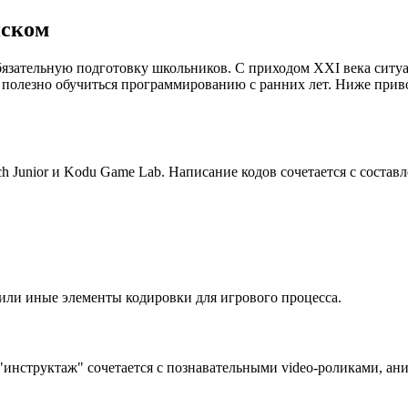
нском
язательную подготовку школьников. С приходом XXI века ситуа
 полезно обучиться программированию с ранних лет. Ниже при
 Junior и Kodu Game Lab. Написание кодов сочетается с состав
е или иные элементы кодировки для игрового процесса.
инструктаж" сочетается с познавательными video-роликами, ан