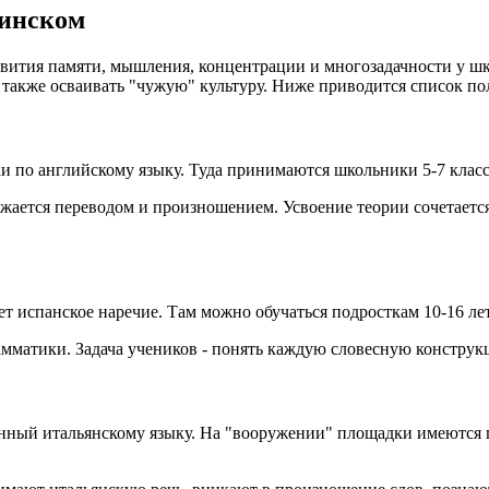
щинском
ития памяти, мышления, концентрации и многозадачности у шко
 а также осваивать "чужую" культуру. Ниже приводится список 
и по английскому языку. Туда принимаются школьники 5-7 класс
бжается переводом и произношением. Усвоение теории сочетаетс
 испанское наречие. Там можно обучаться подросткам 10-16 лет
амматики. Задача учеников - понять каждую словесную констру
щённый итальянскому языку. На "вооружении" площадки имеются 