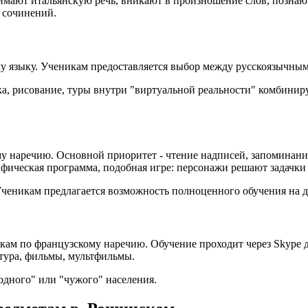
мают итальянскую речь, вникают в произношение слов, познают 
 сочинений.
му языку. Ученикам предоставляется выбор между русскоязычн
, рисование, туры внутри "виртуальной реальности" комбиниру
ому наречию. Основной приоритет - чтение надписей, запоминан
фическая программа, подобная игре: персонажи решают задачки
Ученикам предлагается возможность полноценного обучения на д
окам по французскому наречию. Обучение проходит через Skype
тура, фильмы, мультфильмы.
одного" или "чужого" населения.